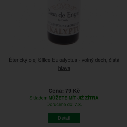
Éterický olej Silice Eukalyptus - volný dech, čistá
hlava
Cena: 79 Kč
Skladem
MŮŽETE MÍT JIŽ ZÍTRA
Doručíme do: 7.8.
Detail