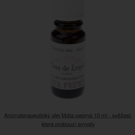
Aromaterapeutický olej Máta peprná 10 ml - svěžest,
která probouzí smysly