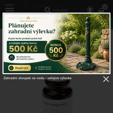
0
KATEGORIE
Povzbuzující a osvěžující vůně
Zahradní sloupek na vodu - veřejná výlevka