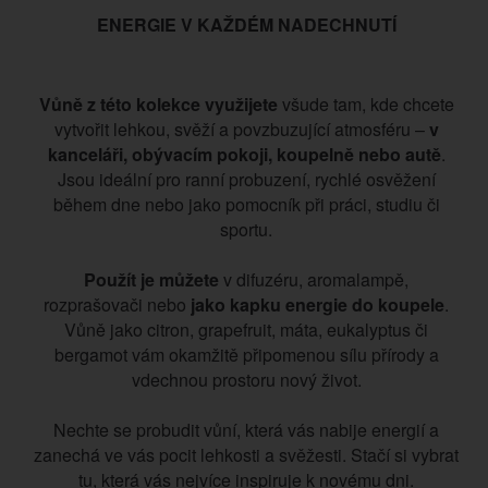
ENERGIE V KAŽDÉM NADECHNUTÍ
Vůně z této kolekce využijete
všude tam, kde chcete
vytvořit lehkou, svěží a povzbuzující atmosféru –
v
kanceláři, obývacím pokoji, koupelně nebo autě
.
Jsou ideální pro ranní probuzení, rychlé osvěžení
během dne nebo jako pomocník při práci, studiu či
sportu.
Použít je můžete
v difuzéru, aromalampě,
rozprašovači nebo
jako kapku energie do koupele
.
Vůně jako citron, grapefruit, máta, eukalyptus či
bergamot vám okamžitě připomenou sílu přírody a
vdechnou prostoru nový život.
Nechte se probudit vůní, která vás nabije energií a
zanechá ve vás pocit lehkosti a svěžesti. Stačí si vybrat
tu, která vás nejvíce inspiruje k novému dni.