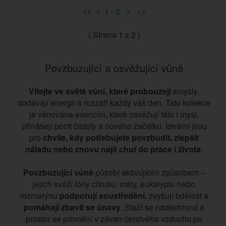
<< < 1 -
2
>
>>
( Strana
1
z 2 )
Povzbuzující a osvěžující vůně
Vítejte ve světě vůní, které probouzejí
smysly,
dodávají energii a rozzáří každý váš den. Tato kolekce
je věnována esencím, které osvěžují tělo i mysl,
přinášejí pocit čistoty a nového začátku. Ideální jsou
pro
chvíle, kdy potřebujete povzbudit, zlepšit
náladu nebo znovu najít chuť do práce i života
.
Povzbuzující vůně
působí aktivujícím způsobem –
jejich svěží tóny citrusu, máty, eukalyptu nebo
rozmarýnu
podporují soustředění
, zvyšují bdělost a
pomáhají zbavit se únavy
. Stačí se nadechnout a
prostor se promění v závan čerstvého vzduchu po