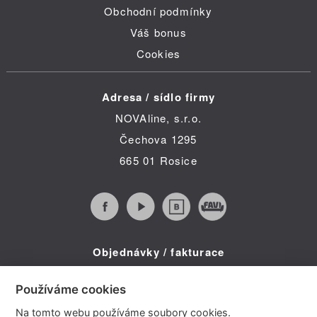
Obchodní podmínky
Váš bonus
Cookies
Adresa / sídlo firmy
NOVAline, s.r.o.
Čechova 1295
665 01 Rosice
Objednávky / fakturace
Infolinka (po-pá 8:30 - 16:00)
Používáme cookies
Telefon: +420 734 322 587
Na tomto webu používáme soubory cookies.
E-mail: info@novaline.cz