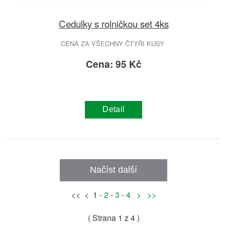
Cedulky s rolničkou set 4ks
CENA ZA VŠECHNY ČTYŘI KUSY
Cena: 95 Kč
Detail
Načíst další
<< < 1 -
2
-
3
-
4
>
>>
( Strana
1
z 4 )