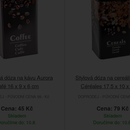
á dóza na kávu Aurora
Stylová dóza na cereál
fé 16 x 9 x 6 cm
Céréales 17,5 x 10 x
J - PŮVODNÍ CENA 99.- Kč
DOPRODEJ - PŮVODNÍ CENA 
Cena: 45 Kč
Cena: 79 Kč
Skladem
Skladem
oručíme do: 10.8.
Doručíme do: 10.8