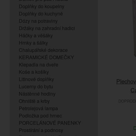
Doplňky do koupelny
Doplňky do kuchyně
Dózy na potraviny
Držáky na zahradní hadici
Háčky a věšáky
Hrnky a šálky
Chalupářské dekorace
KERAMICKÉ DOMEČKY
Klepadla na dveře
Koše a košíky
Litinové doplňky
Plechov
Lucerny do bytu
Ca
Nástěnné hodiny
Ohniště a krby
DOPRODE
Petrolejová lampa
Podložka pod hrnec
PORCELÁNOVÉ PANENKY
D
Prostírání a podnosy