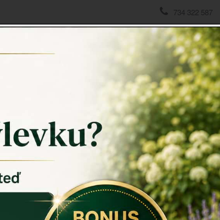
734 322 587
ová