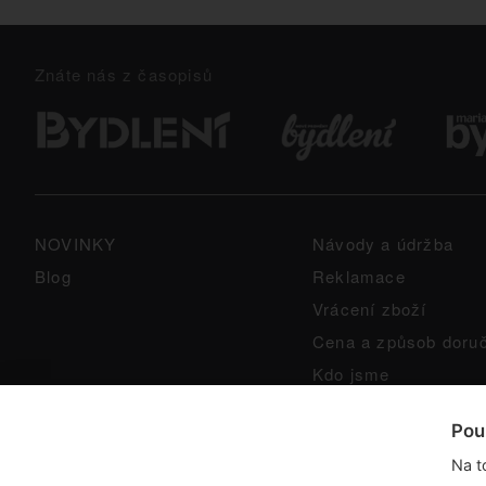
Znáte nás z časopisů
NOVINKY
Návody a údržba
Blog
Reklamace
Vrácení zboží
Cena a způsob doru
Kdo jsme
GPSR
Pou
Na t