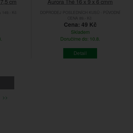
 7,5 cm
Aurora Thé 16 x 9 x 6 cmm
149.- Kč
DOPRODEJ POSLEDNÍCH KUSŮ - PŮVODNÍ
CENA 89.- Kč
Cena: 49 Kč
Skladem
.
Doručíme do: 10.8.
Detail
>>