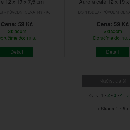
e 12 x 19 x 7,5 cm
Aurora café 12 x 19 x
 - PŮVODNÍ CENA 149.- Kč
DOPRODEJ - PŮVODNÍ CENA 
Cena: 59 Kč
Cena: 59 Kč
Skladem
Skladem
oručíme do: 10.8.
Doručíme do: 10.8
Detail
Detail
Načíst další
<< < 1 -
2
-
3
-
4
>
( Strana
1
z 5 )