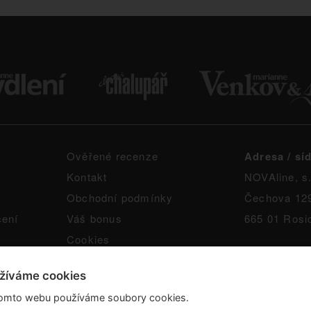
Ověřené recenze
Adresa / síd
Kontakt
NOVAline, s.
Obchodní podmínky
Čechova 12
čení
Váš bonus
665 01 Rosi
Cookies
žíváme cookies
omto webu používáme soubory cookies.