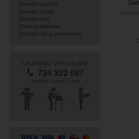
Sucr
Zahradní doplňky
Zahradní nářadí
DOPRODEJ
Zarážka dveří
Závěsné dekorace
Zrcadla v rámu, s okenicemi
D