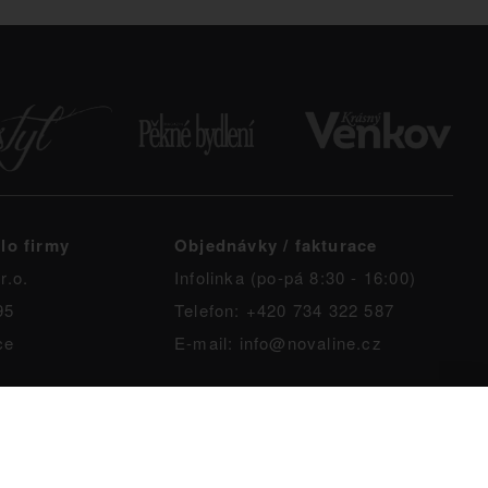
lo firmy
Objednávky / fakturace
r.o.
Infolinka (po-pá 8:30 - 16:00)
95
Telefon: +420 734 322 587
ce
E-mail: info@novaline.cz