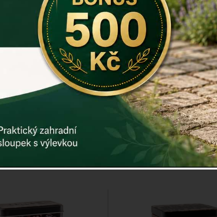
dóza na cibuli ONIONS s
Plechová dóza na česn
vým víkem a větracími
s bambusovým víkem 13 
otvory 16 cm
cm
Cena: 279 Kč
Cena: 279 K
Skladem
Skladem
oručíme do: 10.8.
Doručíme do: 10.8
Detail
Detail