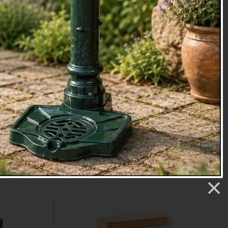
ek GARLIC
Plechová dóza na cukroví 19,5 x
× 11 × 11
19,5 x 9 cm set / 3 kusy
DOPRODEJ - PŮVODNÍ CENA 354.- Kč
č
Cena: 159 Kč
Skladem
.
Doručíme do: 10.8.
Detail