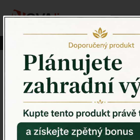
Vyberte si kategorii:
NOVINKY
PÍTKO PRO PTÁKY
Dóza plech
ZAHRADNÍ SOCHY
ZAHRADNÍ UMYVADLA
PTAČÍ BUDKY
Litinové škrabáky na boty
ROHOŽKY A ŠKRABADLA
VENKOVNÍ HODINY
DEKORACE NA HROB
RETRO KONZOLE
Domovní čísla - litina
DEKORACE NA ZEĎ