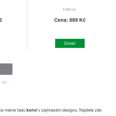
6.600 ml
č
Cena: 889 Kč
Detail
>>
ídce máme řadu
konví
v zajímavém designu. Najdete zde