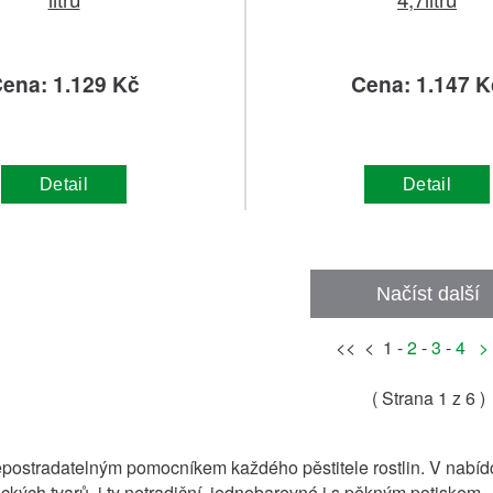
ena: 1.129 Kč
Cena: 1.147 K
Detail
Detail
Načíst další
<< < 1 -
2
-
3
-
4
>
( Strana
1
z 6 )
epostradatelným pomocníkem každého pěstitele rostlin. V nab
ckých tvarů, i ty netradiční, jednobarevné i s pěkným potiskem.