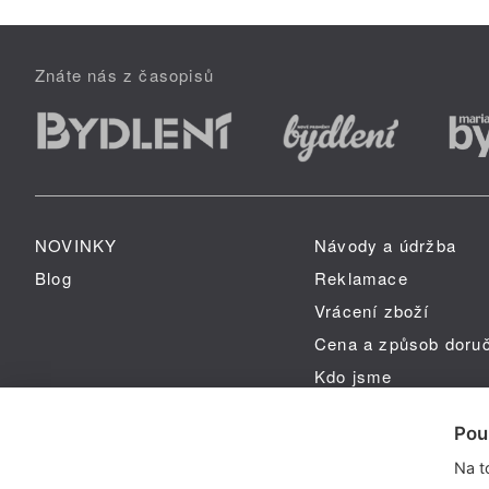
Znáte nás z časopisů
NOVINKY
Návody a údržba
Blog
Reklamace
Vrácení zboží
Cena a způsob doru
Kdo jsme
GPSR
Pou
Na t