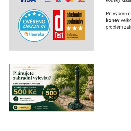
Při výběru s
konev
velko
problém zalí