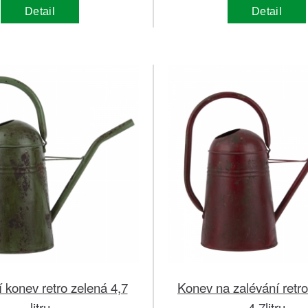
Detail
Detail
 konev retro zelená 4,7
Konev na zalévání retr
litru
4,7litru