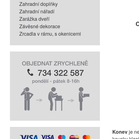
Zahradní doplňky
Zahradní nářadí
Zarážka dveří
C
Závěsné dekorace
Zrcadla v rámu, s okenicemi
Konev
je n
kousky klasi