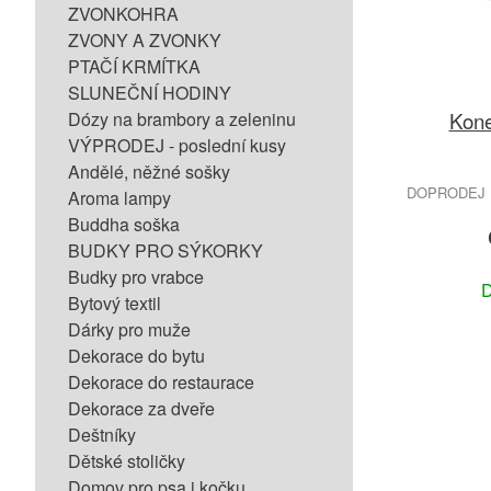
ZVONKOHRA
ZVONY A ZVONKY
PTAČÍ KRMÍTKA
SLUNEČNÍ HODINY
Kone
Dózy na brambory a zeleninu
VÝPRODEJ - poslední kusy
Andělé, něžné sošky
DOPRODEJ 
Aroma lampy
Buddha soška
BUDKY PRO SÝKORKY
Budky pro vrabce
D
Bytový textil
Dárky pro muže
Dekorace do bytu
Dekorace do restaurace
Dekorace za dveře
Deštníky
Dětské stoličky
Domov pro psa i kočku