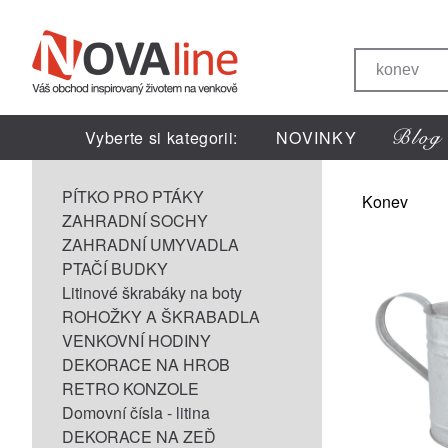
Vyberte si kategorii:
NOVINKY
PÍTKO PRO PTÁKY
Konev
ZAHRADNÍ SOCHY
ZAHRADNÍ UMYVADLA
PTAČÍ BUDKY
Litinové škrabáky na boty
ROHOŽKY A ŠKRABADLA
VENKOVNÍ HODINY
DEKORACE NA HROB
RETRO KONZOLE
Domovní čísla - litina
DEKORACE NA ZEĎ