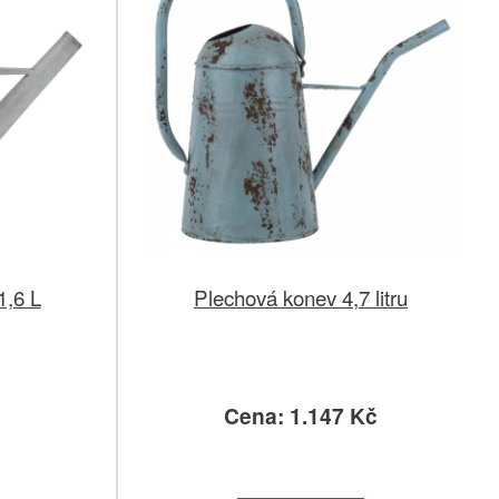
1,6 L
Plechová konev 4,7 litru
č
Cena: 1.147 Kč