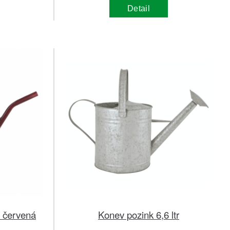
Detail
o červená
Konev pozink 6,6 ltr