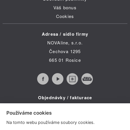
Váš bonus
Cookies
Adresa / sídlo firmy
NOVAline, s.r.o.
Čechova 1295
665 01 Rosice
Objednávky / fakturace
Infolinka (po-pá 8:30 - 16:00)
Používáme cookies
Telefon: +420 734 322 587
Na tomto webu používáme soubory cookies.
E-mail: info@novaline.cz