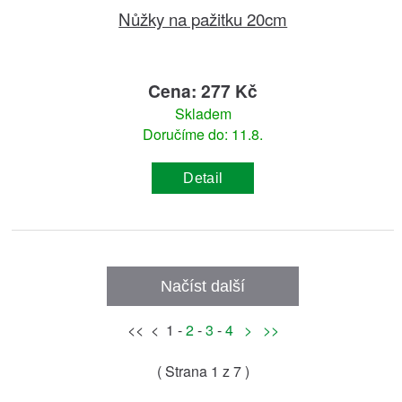
Nůžky na pažitku 20cm
Cena: 277 Kč
Skladem
Doručíme do: 11.8.
Detail
Načíst další
<< < 1 -
2
-
3
-
4
>
>>
( Strana
1
z 7 )