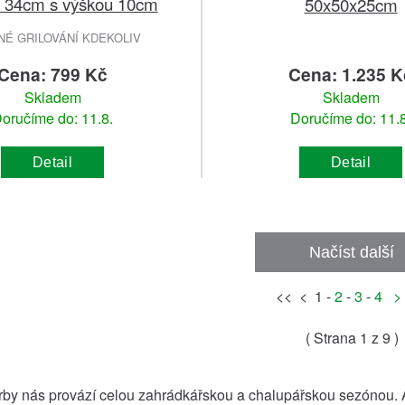
ě 34cm s výškou 10cm
50x50x25cm
É GRILOVÁNÍ KDEKOLIV
Cena: 799 Kč
Cena: 1.235 K
Skladem
Skladem
oručíme do: 11.8.
Doručíme do: 11.8
Detail
Detail
Načíst další
<< < 1 -
2
-
3
-
4
>
( Strana
1
z 9 )
rby nás provází celou zahrádkářskou a chalupářskou sezónou. A