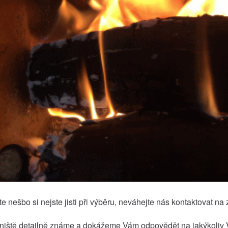
 nešbo si nejste jisti při výběru, neváhejte nás kontaktovat n
iště detailně známe a dokážeme Vám odpovědět na jakýkoliv 