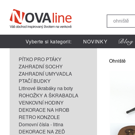
Vyberte si kategorii:
NOVINKY
PÍTKO PRO PTÁKY
Ohniště
ZAHRADNÍ SOCHY
ZAHRADNÍ UMYVADLA
PTAČÍ BUDKY
Litinové škrabáky na boty
ROHOŽKY A ŠKRABADLA
VENKOVNÍ HODINY
DEKORACE NA HROB
RETRO KONZOLE
Domovní čísla - litina
DEKORACE NA ZEĎ