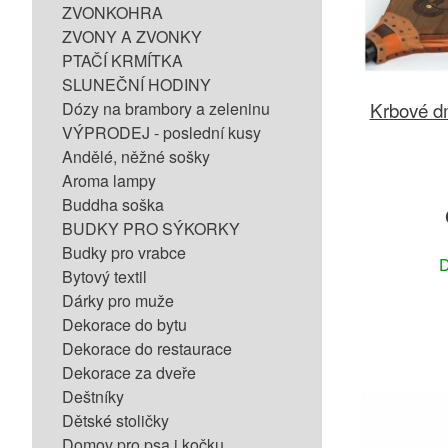
ZVONKOHRA
ZVONY A ZVONKY
PTAČÍ KRMÍTKA
SLUNEČNÍ HODINY
Krbové d
Dózy na brambory a zeleninu
VÝPRODEJ - poslední kusy
Andělé, něžné sošky
Aroma lampy
Buddha soška
BUDKY PRO SÝKORKY
Budky pro vrabce
D
Bytový textil
Dárky pro muže
Dekorace do bytu
Dekorace do restaurace
Dekorace za dveře
Deštníky
Dětské stoličky
Domov pro psa i kočku