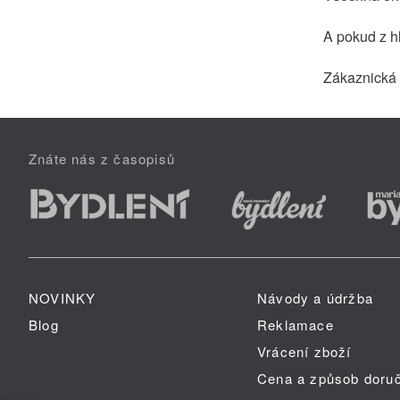
A pokud z h
Zákaznická
Znáte nás z časopisů
NOVINKY
Návody a údržba
Blog
Reklamace
Vrácení zboží
Cena a způsob doru