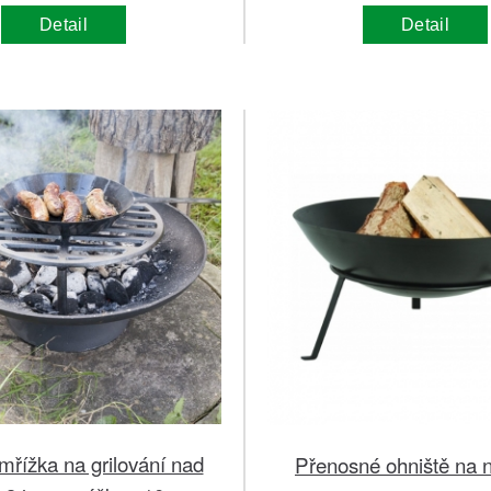
Detail
Detail
 mřížka na grilování nad
Přenosné ohniště na 