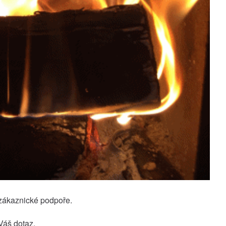
a zákaznické podpoře.
Váš dotaz.