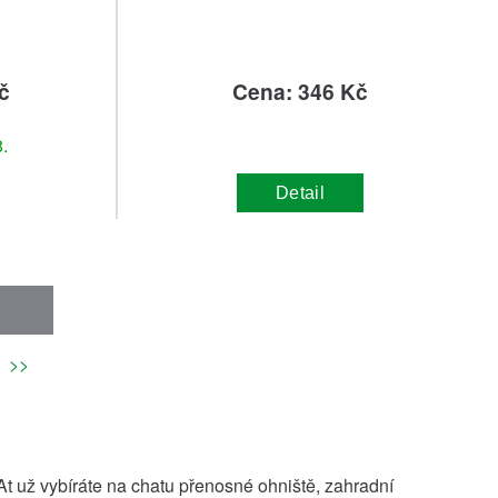
č
Cena: 346 Kč
.
Detail
>>
t už vybíráte na chatu přenosné ohniště, zahradní