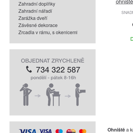
ohništ
Zahradní doplňky
Zahradní nářadí
SNADN
Zarážka dveří
Závěsné dekorace
Zrcadla v rámu, s okenicemi
D
Ohniště
a k