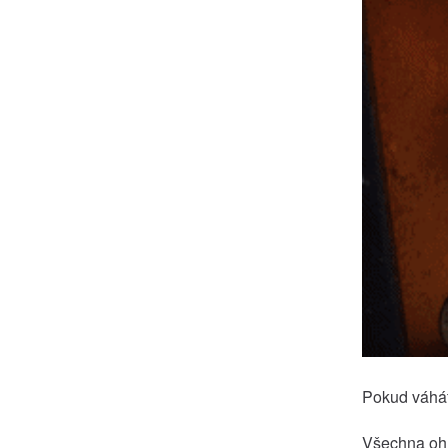
Pokud váháte
Všechna ohn