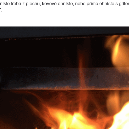
iště třeba z plechu, kovové ohniště, nebo přímo ohniště s grilem,
.