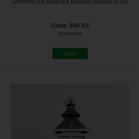
Dřevěná bílá lucerna s kovovou stříškou 37cm
Cena: 849 Kč
Vyprodáno
Detail