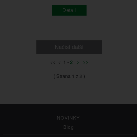
Detail
Načíst další
<< < 1 -
2
>
>>
( Strana
1
z 2 )
NOVINKY
Blog