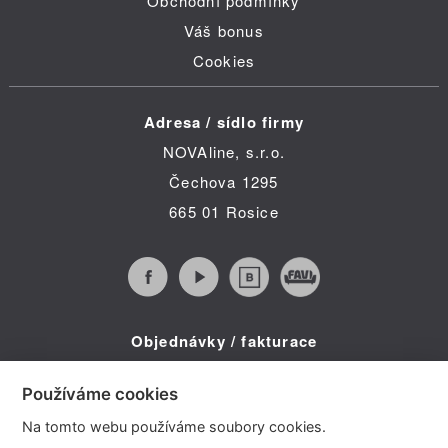
Obchodní podmínky
Váš bonus
Cookies
Adresa / sídlo firmy
NOVAline, s.r.o.
Čechova 1295
665 01 Rosice
Objednávky / fakturace
Infolinka (po-pá 8:30 - 16:00)
Používáme cookies
Telefon: +420 734 322 587
Na tomto webu používáme soubory cookies.
E-mail: info@novaline.cz