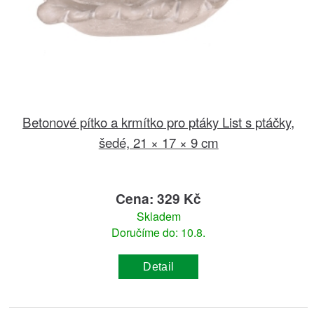
Betonové pítko a krmítko pro ptáky List s ptáčky,
šedé, 21 × 17 × 9 cm
Cena: 329 Kč
Skladem
Doručíme do: 10.8.
Detail