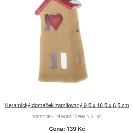
Keramický domeček zamilovaný 9,5 x 18,5 x 6,5 cm
DOPRODEJ - PŮVODNÍ CENA 312.- KČ
Cena: 139 Kč