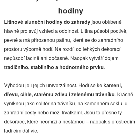
hodiny
Litinové sluneční hodiny do zahrady
jsou oblíbené
hlavně pro svůj vzhled a odolnost. Litina působí poctivě,
pevně a má přirozenou patinu, která se do zahradního
prostoru výborně hodí. Na rozdíl od lehkých dekorací
nepůsobí lacině ani dočasně. Naopak vytváří dojem
tradičního, stabilního a hodnotného prvku
.
Výhodou je i jejich univerzálnost. Hodí se ke
kameni,
dřevu, cihle, starému zdivu i zelenému trávníku
. Krásně
vyniknou jako solitér na trávníku, na kamenném soklu, u
zahradní cesty nebo mezi trvalkami. Jsou to přesně ty
dekorace, které neomrzí a nestárnou – naopak s prostředím
ladí čím dál víc.