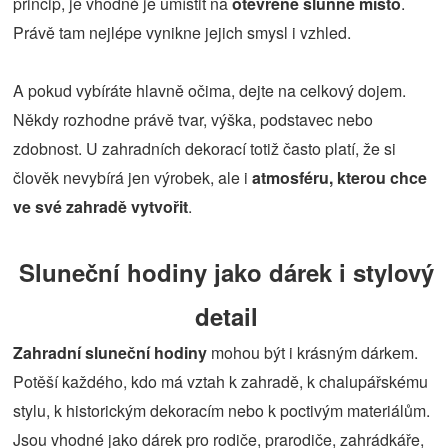
princip, je vhodné je umístit na
otevřené slunné místo
.
Právě tam nejlépe vynikne jejich smysl i vzhled.
A pokud vybíráte hlavně očima, dejte na celkový dojem.
Někdy rozhodne právě tvar, výška, podstavec nebo
zdobnost. U zahradních dekorací totiž často platí, že si
člověk nevybírá jen výrobek, ale i
atmosféru, kterou chce
ve své zahradě vytvořit
.
Sluneční hodiny jako dárek i stylový
detail
Zahradní sluneční hodiny
mohou být i krásným dárkem.
Potěší každého, kdo má vztah k zahradě, k chalupářskému
stylu, k historickým dekoracím nebo k poctivým materiálům.
Jsou vhodné jako dárek pro rodiče, prarodiče, zahrádkáře,