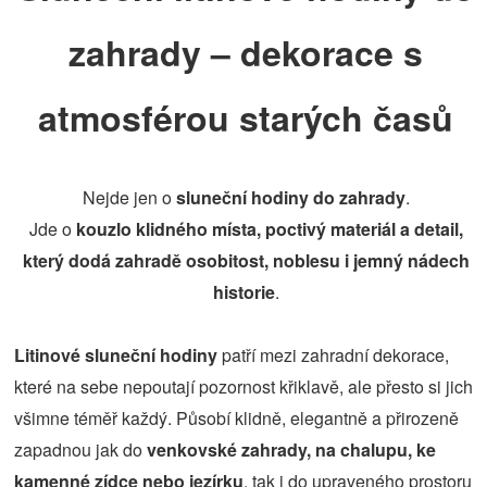
zahrady – dekorace s
atmosférou starých časů
Nejde jen o
sluneční hodiny do zahrady
.
Jde o
kouzlo klidného místa, poctivý materiál a detail,
který dodá zahradě osobitost, noblesu i jemný nádech
historie
.
Litinové sluneční hodiny
patří mezi zahradní dekorace,
které na sebe nepoutají pozornost křiklavě, ale přesto si jich
všimne téměř každý. Působí klidně, elegantně a přirozeně
zapadnou jak do
venkovské zahrady, na chalupu, ke
kamenné zídce nebo jezírku
, tak i do upraveného prostoru