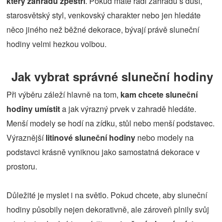
který zahradu zpestří
. Pokud máte rádi zahradu s duší,
starosvětský styl, venkovský charakter nebo jen hledáte
něco jiného než běžné dekorace, bývají právě sluneční
hodiny velmi hezkou volbou.
Jak vybrat správné sluneční hodiny
Při výběru záleží hlavně na tom,
kam chcete sluneční
hodiny umístit
a jak výrazný prvek v zahradě hledáte.
Menší modely se hodí na zídku, stůl nebo menší podstavec.
Výraznější
litinové sluneční hodiny
nebo modely na
podstavci krásně vyniknou jako samostatná dekorace v
prostoru.
Důležité je myslet i na světlo. Pokud chcete, aby sluneční
hodiny působily nejen dekorativně, ale zároveň plnily svůj