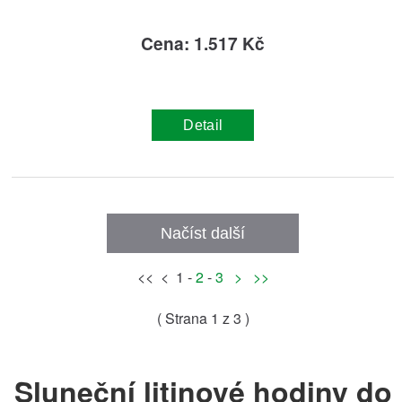
Cena: 1.517 Kč
Detail
Načíst další
<< < 1 -
2
-
3
>
>>
( Strana
1
z 3 )
Sluneční litinové hodiny do