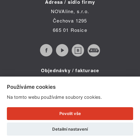
Adresa / sídlo firmy
NOVAline, s.r.o.
Čechova 1295
665 01 Rosice
Objednávky / fakturace
Infolinka (po-pá 8:30 - 16:00)
Používáme cookies
Telefon: +420 734 322 587
Na tomto webu používáme soubory cookies.
E-mail: info@novaline.cz
Povolit vše
Copyright © 2026 NOVAline, s r.o.
Detailní nastavení