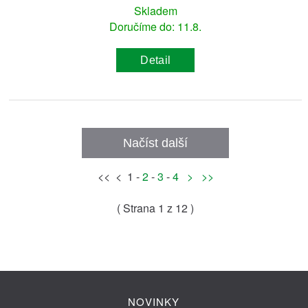
Skladem
Doručíme do: 11.8.
Detail
Načíst další
<< < 1 -
2
-
3
-
4
>
>>
( Strana
1
z 12 )
NOVINKY