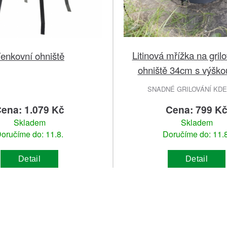
Litinová mřížka na gril
enkovní ohniště
ohniště 34cm s výšk
SNADNÉ GRILOVÁNÍ KDE
ena: 1.079 Kč
Cena: 799 K
Skladem
Skladem
oručíme do: 11.8.
Doručíme do: 11.8
Detail
Detail