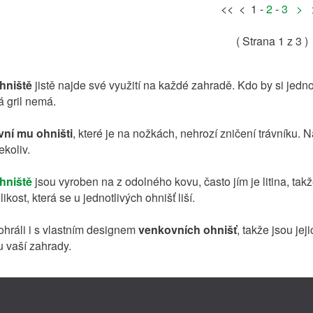
<< < 1 -
2
-
3
>
( Strana
1
z 3 )
hniště
jistě najde své využití na každé zahradě. Kdo by si jedn
á gril nemá.
ní mu ohništi
, které je na nožkách, nehrozí zničení trávníku. 
ekoliv.
hniště
jsou vyroben na z odolného kovu, často jím je litina, tak
ikost, která se u jednotlivých ohnišť liší.
ohráli i s vlastním designem
venkovních ohnišť
, takže jsou je
u vaší zahrady.