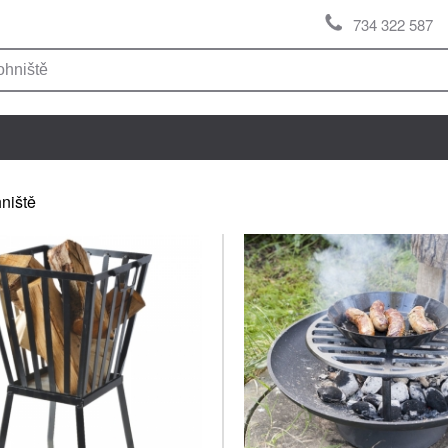
734 322 587
niště