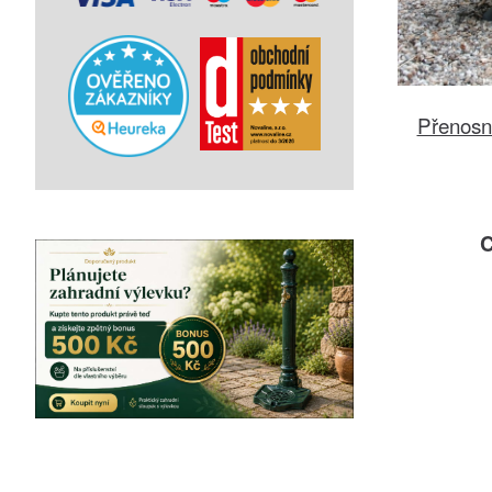
Přenosn
C