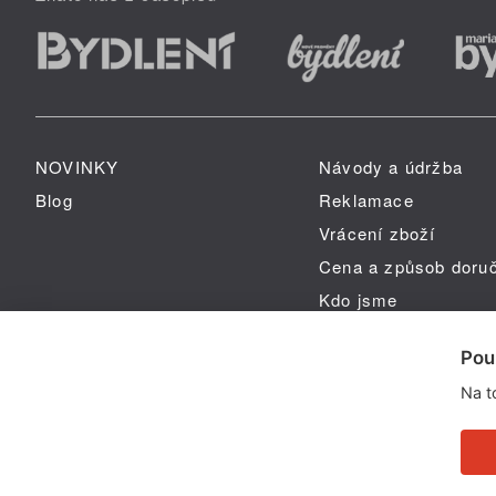
NOVINKY
Návody a údržba
Blog
Reklamace
Vrácení zboží
Cena a způsob doru
Kdo jsme
GPSR
Pou
Na t