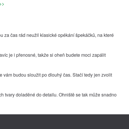
>>
ou za čas rád neužil klasické opékání špekáčků, na které
Navíc je i přenosné, takže si oheň budete moci zapálit
že vám budou sloužit po dlouhý čas. Stačí tedy jen zvolit
jich tvary doladěné do detailu. Ohniště se tak může snadno