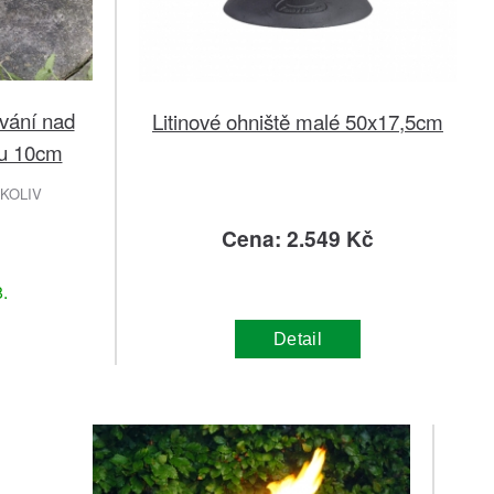
ování nad
Litinové ohniště malé 50x17,5cm
ou 10cm
KOLIV
č
Cena: 2.549 Kč
.
Detail