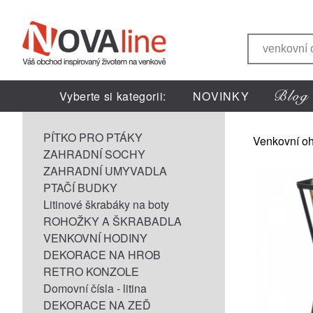
Vyberte si kategorii:
NOVINKY
PÍTKO PRO PTÁKY
Venkovní oh
ZAHRADNÍ SOCHY
ZAHRADNÍ UMYVADLA
PTAČÍ BUDKY
Litinové škrabáky na boty
ROHOŽKY A ŠKRABADLA
VENKOVNÍ HODINY
DEKORACE NA HROB
RETRO KONZOLE
Domovní čísla - litina
DEKORACE NA ZEĎ