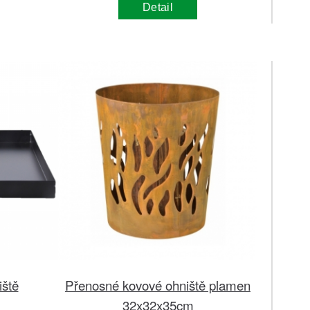
Detail
iště
Přenosné kovové ohniště plamen
32x32x35cm