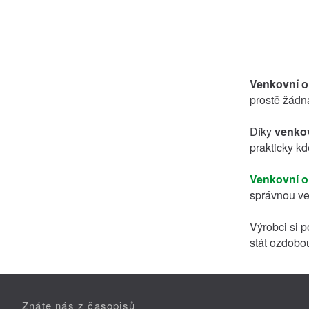
Venkovní o
prostě žádn
Díky
venkov
prakticky kd
Venkovní o
správnou vel
Výrobci si p
stát ozdobo
Znáte nás z časopisů