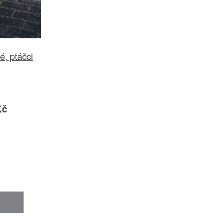
é, ptáčci
Kč