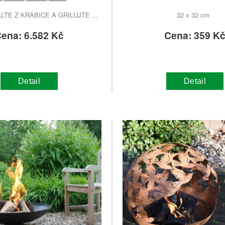
TE Z KRABICE A GRILUJTE ...
32 x 32 cm
ena: 6.582 Kč
Cena: 359 K
Detail
Detail