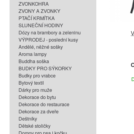
ZVONKOHRA
ZVONY A ZVONKY
PTAČÍ KRMÍTKA
SLUNEČNÍ HODINY
V
Dózy na brambory a zeleninu
VÝPRODEJ - poslední kusy
Andělé, něžné sošky
Aroma lampy
Buddha soška
C
BUDKY PRO SÝKORKY
Budky pro vrabce
D
Bytový textil
Dárky pro muže
Dekorace do bytu
Dekorace do restaurace
Dekorace za dveře
Deštníky
Dětské stoličky
Domov pro psa i kočku