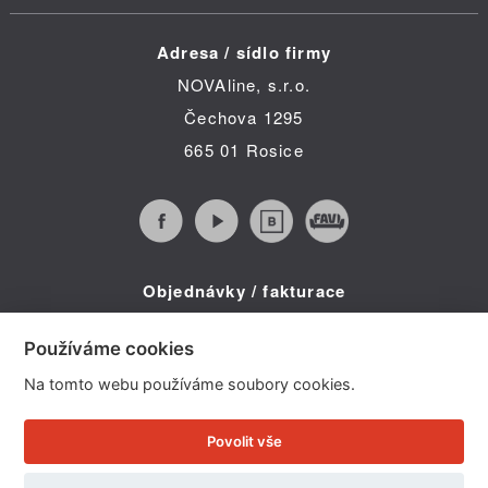
Adresa / sídlo firmy
NOVAline, s.r.o.
Čechova 1295
665 01 Rosice
Objednávky / fakturace
Infolinka (po-pá 8:30 - 16:00)
Používáme cookies
Telefon: +420 734 322 587
Na tomto webu používáme soubory cookies.
E-mail: info@novaline.cz
Povolit vše
Copyright © 2026 NOVAline, s r.o.