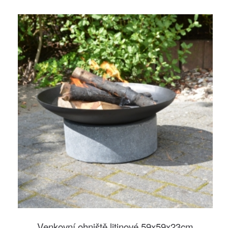
Venkovní ohniště litinové 59x59x23cm