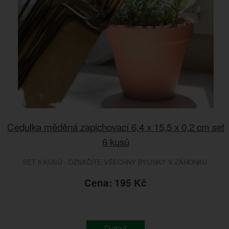
Cedulka měděná zapichovací 6,4 x 15,5 x 0,2 cm set
6 kusů
SET 6 KUSŮ - OZNAČÍTE VŠECHNY BYLINKY V ZÁHONKU
Cena: 195 Kč
Detail