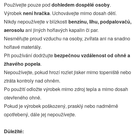
Používejte pouze pod
dohledem dospělé osoby
.
Výrobek
není hračka
. Uchovávejte mimo dosah dětí.
Nikdy nepoužívejte v blízkosti
benzínu, lihu, podpalovačů,
aerosolu
ani jiných hořlavých kapalin či par.
Nesměřujte proud vzduchu na osoby, zvířata ani na snadno
hořlavé materiály.
Při používání dodržujte
bezpečnou vzdálenost od ohně a
žhavého popela
.
Nepoužívejte, pokud hrozí rozlet jisker mimo topeniště nebo
ztráta kontroly nad ohněm.
Po použití odložte výrobek mimo zdroj tepla a mimo dosah
otevřeného ohně.
Pokud je výrobek poškozený, prasklý nebo nadměrně
opotřebený, dále jej nepoužívejte.
Důležité: