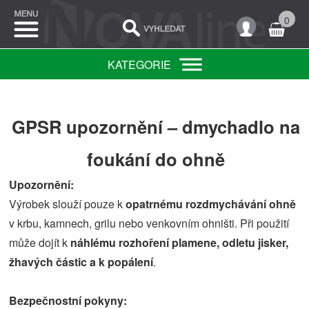
0
KATEGORIE
GPSR upozornění – dmychadlo na
foukání do ohně
Upozornění:
Výrobek slouží pouze k
opatrnému rozdmychávání ohně
v krbu, kamnech, grilu nebo venkovním ohništi. Při použití
může dojít k
náhlému rozhoření plamene, odletu jisker,
žhavých částic a k popálení
.
Bezpečnostní pokyny: