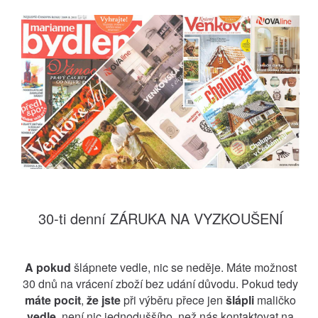
30-ti denní ZÁRUKA NA VYZKOUŠENÍ
A
pokud
šlápnete vedle, nic se neděje. Máte možnost
30 dnů na vrácení zboží bez udání důvodu. Pokud tedy
máte pocit
,
že jste
při výběru přece jen
šlápli
maličko
vedle,
není nic jednoduššího, než nás kontaktovat na