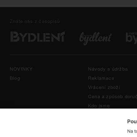
Znáte nás z časopisů
NOVINKY
Návody a údržba
Blog
Reklamace
Vrácení zboží
Cena a způsob doru
Kdo jsme
GPSR
Pou
Na t