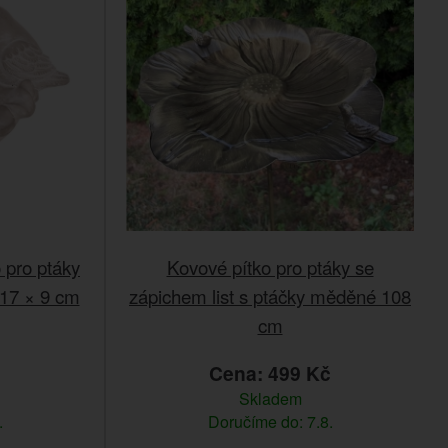
 pro ptáky
Kovové pítko pro ptáky se
 17 × 9 cm
zápichem list s ptáčky měděné 108
cm
č
Cena: 499 Kč
Skladem
.
Doručíme do: 7.8.