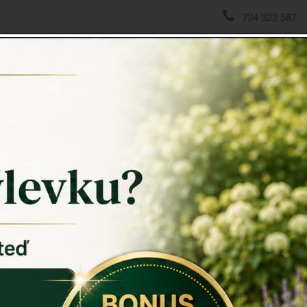
734 322 587
áky