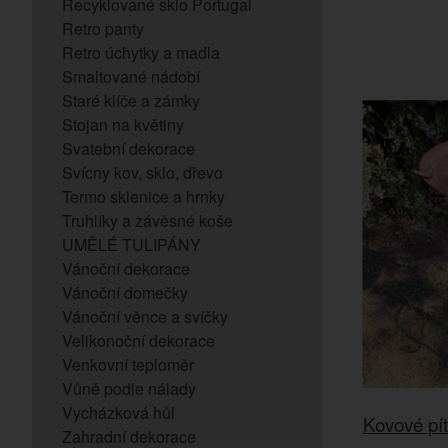
Recyklované sklo Portugal
Retro panty
Retro úchytky a madla
Smaltované nádobí
Staré klíče a zámky
Stojan na květiny
Svatební dekorace
Svícny kov, sklo, dřevo
Termo sklenice a hrnky
Truhlíky a závěsné koše
UMĚLÉ TULIPÁNY
Vánoční dekorace
Vánoční domečky
Vánoční věnce a svíčky
Velikonoční dekorace
Venkovní teploměr
Vůně podle nálady
Vycházková hůl
Kovové pít
Zahradní dekorace