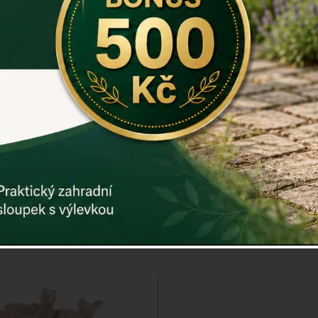
ko pro ptáky na trojnožce
Keramické pítko pro ptá
áčky, měděné, 75 cm
dvěma ptáčky 26
ena: 1.179 Kč
Cena: 579 K
Skladem
Skladem
Doručíme do: 7.8.
Doručíme do: 7.8
Detail
Detail