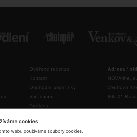
Ověřené recenze
Adresa / síd
Kontakt
NOVAline, s.
Obchodní podmínky
Čechova 12
čení
Váš bonus
665 01 Rosi
Cookies
žíváme cookies
omto webu používáme soubory cookies.