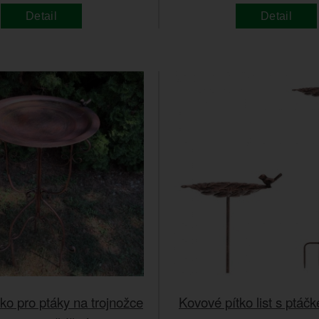
Detail
Detail
ko pro ptáky na trojnožce
Kovové pítko list s ptá