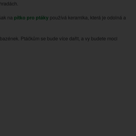
ahradách.
však na
pítko pro ptáky
používá keramika, která je odolná a
o bazének. Ptáčkům se bude více dařit, a vy budete moci