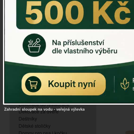
ZVONKOHRA
ZVONY A ZVONKY
PTAČÍ KRMÍTKA
SLUNEČNÍ HODINY
Kovové pít
Dózy na brambory a zeleninu
VÝPRODEJ - poslední kusy
s pt
Andělé, něžné sošky
Aroma lampy
Buddha soška
C
BUDKY PRO SÝKORKY
Budky pro vrabce
Bytový textil
Dárky pro muže
Dekorace do bytu
Dekorace do restaurace
Zahradní sloupek na vodu - veřejná výlevka
Dekorace za dveře
Deštníky
Dětské stoličky
Domov pro psa i kočku