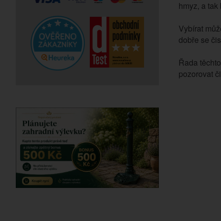
hmyz, a tak
Vybírat může
dobře se čist
Řada těchto 
pozorovat či