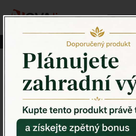
Vyberte si kategorii:
NOVINKY
PÍTKO PRO PTÁKY
Pítko pro pt
ZAHRADNÍ SOCHY
ZAHRADNÍ UMYVADLA
PTAČÍ BUDKY
Litinové škrabáky na boty
ROHOŽKY A ŠKRABADLA
VENKOVNÍ HODINY
DEKORACE NA HROB
RETRO KONZOLE
Domovní čísla - litina
DEKORACE NA ZEĎ