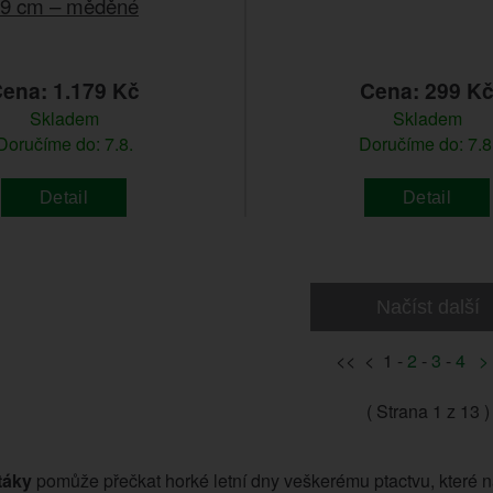
9 cm – měděné
ena: 1.179 Kč
Cena: 299 K
Skladem
Skladem
Doručíme do: 7.8.
Doručíme do: 7.8
Detail
Detail
Načíst další
<< < 1 -
2
-
3
-
4
>
( Strana
1
z 13 )
táky
pomůže přečkat horké letní dny veškerému ptactvu, které na