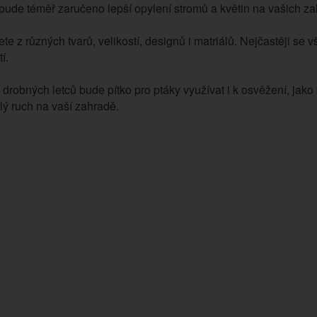
 bude téměř zaručeno lepší opylení stromů a květin na vašich z
te z různých tvarů, velikostí, designů i matriálů. Nejčastěji se 
í.
drobných letců bude pítko pro ptáky využívat i k osvěžení, jak
lý ruch na vaší zahradě.