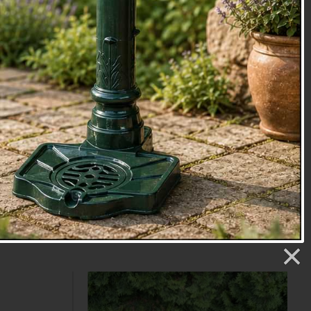
ky Květ se
Keramické pítko a krmítko pro
 cm
ptáky Květ se dvěma ptáčky,
krémové 26 cm
č
Cena: 329 Kč
Skladem
.
Doručíme do: 7.8.
Detail