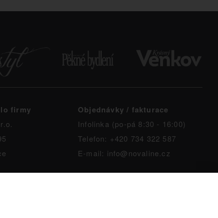
lo firmy
Objednávky / fakturace
r.o.
Infolinka (po-pá 8:30 - 16:00)
95
Telefon: +420 734 322 587
ce
E-mail: info@novaline.cz