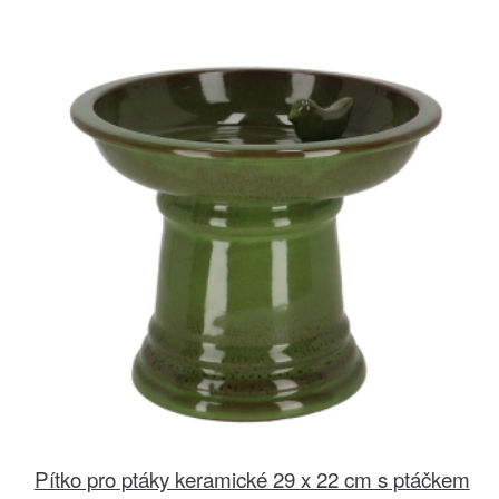
Pítko pro ptáky keramické 29 x 22 cm s ptáčkem