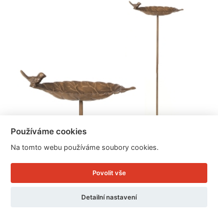
Používáme cookies
Na tomto webu používáme soubory cookies.
Povolit vše
Detailní nastavení
Kovový zápich do zahrady 86cm s pítkem