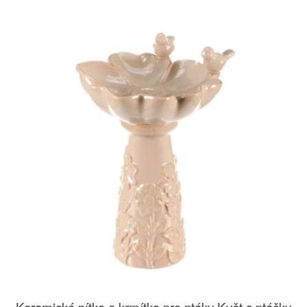
Keramické pítko a krmítko pro ptáky Květ s ptáčky,