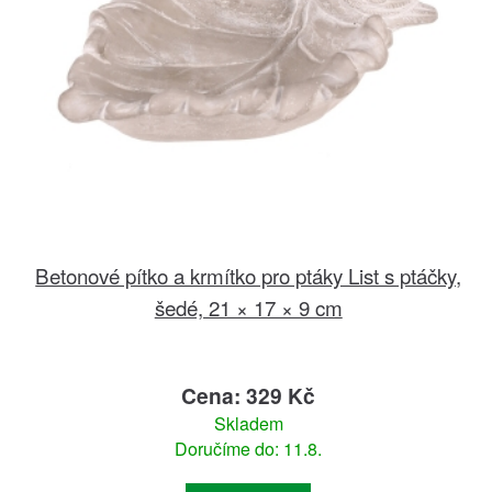
Betonové pítko a krmítko pro ptáky List s ptáčky,
šedé, 21 × 17 × 9 cm
Cena: 329 Kč
Skladem
Doručíme do: 11.8.