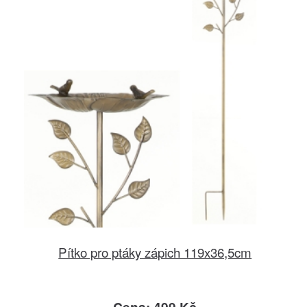
Pítko pro ptáky zápich 119x36,5cm
Cena: 499 Kč