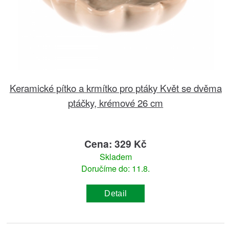
Keramické pítko a krmítko pro ptáky Květ se dvěma
ptáčky, krémové 26 cm
Cena: 329 Kč
Skladem
Doručíme do: 11.8.
Detail