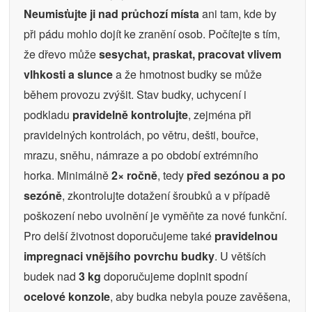
Neumisťujte ji nad průchozí místa
ani tam, kde by
při pádu mohlo dojít ke zranění osob. Počítejte s tím,
že dřevo může
sesychat, praskat, pracovat vlivem
vlhkosti a slunce
a že hmotnost budky se může
během provozu zvýšit. Stav budky, uchycení i
podkladu
pravidelně kontrolujte
, zejména při
pravidelných kontrolách, po větru, dešti, bouřce,
mrazu, sněhu, námraze a po období extrémního
horka. Minimálně
2× ročně
, tedy
před sezónou a po
sezóně
, zkontrolujte dotažení šroubků a v případě
poškození nebo uvolnění je vyměňte za nové funkční.
Pro delší životnost doporučujeme také
pravidelnou
impregnaci vnějšího povrchu budky
. U větších
budek nad
3 kg
doporučujeme doplnit spodní
ocelové konzole
, aby budka nebyla pouze zavěšena,