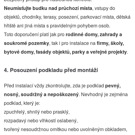
Neumisťujte budku nad průchozí místa
, vstupy do
objektů, chodníky, terasy, posezení, parkovací místa, dětská
hřiště ani jiná místa s pravidelným pohybem osob.
Toto doporučení platí jak pro
rodinné domy, zahrady a
soukromé pozemky
, tak i pro instalace na
firmy, školy,
bytové domy, fasády objektů, parky a veřejné projekty
.
4. Posouzení podkladu před montáží
Před instalací vždy zkontrolujte, zda je podklad
pevný,
nosný, soudržný a nepoškozený
. Nevhodný je zejména
podklad, který je:
zpuchřelý, shnilý nebo prasklý,
rozpadavý nebo vlhkostí oslabený,
tvořený nesoudržnou omítkou nebo uvolněným obkladem,