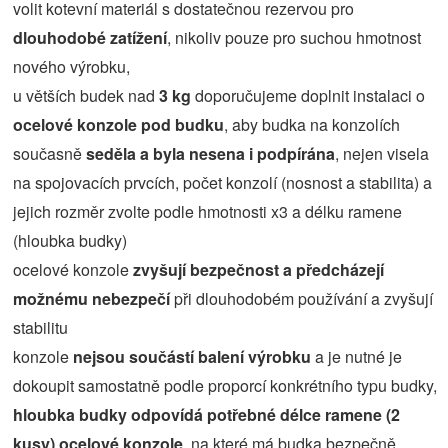
volit kotevní materiál s dostatečnou rezervou pro
dlouhodobé zatížení
, nikoliv pouze pro suchou hmotnost
nového výrobku,
u větších budek nad
3 kg
doporučujeme doplnit instalaci o
ocelové konzole pod budku
, aby budka na konzolích
současně
seděla a byla nesena i podpírána
, nejen visela
na spojovacích prvcích, počet konzolí (nosnost a stabilita) a
jejich rozměr zvolte podle hmotnosti x3 a délku ramene
(hloubka budky)
ocelové konzole
zvyšují bezpečnost a předcházejí
možnému nebezpečí
při dlouhodobém používání a zvyšují
stabilitu
konzole
nejsou součástí balení výrobku
a je nutné je
dokoupit samostatně podle proporcí konkrétního typu budky,
hloubka budky odpovídá potřebné délce ramene (2
kusy) ocelové konzole
, na které má budka bezpečně