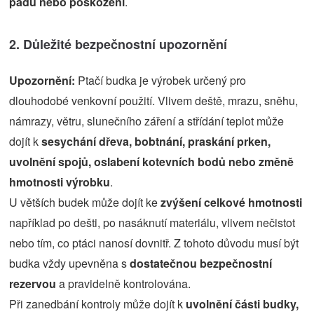
pádu nebo poškození
.
2. Důležité bezpečnostní upozornění
Upozornění:
Ptačí budka je výrobek určený pro
dlouhodobé venkovní použití. Vlivem deště, mrazu, sněhu,
námrazy, větru, slunečního záření a střídání teplot může
dojít k
sesychání dřeva, bobtnání, praskání prken,
uvolnění spojů, oslabení kotevních bodů nebo změně
hmotnosti výrobku
.
U větších budek může dojít ke
zvýšení celkové hmotnosti
například po dešti, po nasáknutí materiálu, vlivem nečistot
nebo tím, co ptáci nanosí dovnitř. Z tohoto důvodu musí být
budka vždy upevněna s
dostatečnou bezpečnostní
rezervou
a pravidelně kontrolována.
Při zanedbání kontroly může dojít k
uvolnění části budky,