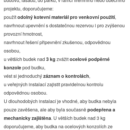
budovu, fasádu, do parku, v rámci firemního nebo obecního
projektu, doporučujeme:
použít
odolný kotevní materiál pro venkovní použití
,
navrhnout upevnění s dostatečnou rezervou i pro zvýšenou
provozní hmotnost,
navrhnout řešení připevnění zkušenou, odpovědnou
osobou,
u větších budek nad
3 kg
zvážit
ocelové podpěrné
konzole
pod budku,
vést si jednoduchý
záznam o kontrolách
,
u veřejných instalací zajistit pravidelnou kontrolu
odpovědnou osobou.
U dlouhodobých instalací je vhodné, aby budka nebyla
pouze zavěšena, ale aby byla současně
podepřena a
mechanicky zajištěna
. U větších budek nad 3 kg
doporučujeme, aby budka na ocelových konzolích ze