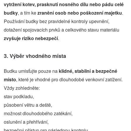
vytržení kotev, prasknutí nosného dílu nebo pádu celé
budky
, a tím ke
zranění osob nebo poškození majetku
.
Používání budky bez pravidelné kontroly upevnění,
dotažení spojovacích prvků a celkového stavu materiálu
zvyšuje riziko nebezpečí
.
3. Výběr vhodného místa
Budku umisťujte pouze na
klidné, stabilní a bezpečné
místo
, které je vhodné pro dlouhodobé venkovní zatížení.
Vždy zohledněte:
stav podkladu,
působení větru a deště,
možnost dlouhodobého zatékání,
oslunění a přehřívání,
bezpečný přístup pro následnou kontrolu.