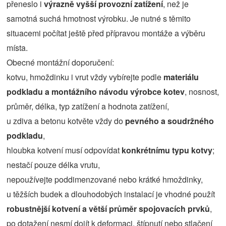
přeneslo i
výrazně vyšší provozní zatížení
, než je
samotná suchá hmotnost výrobku. Je nutné s těmito
situacemi počítat ještě před přípravou montáže a výběru
místa.
Obecné montážní doporučení:
kotvu, hmoždinku i vrut vždy vybírejte podle
materiálu
podkladu a montážního návodu výrobce kotev
, nosnost,
průměr, délka, typ zatížení a hodnota zatížení,
u zdiva a betonu kotvěte vždy do
pevného a soudržného
podkladu
,
hloubka kotvení musí odpovídat
konkrétnímu typu kotvy
;
nestačí pouze délka vrutu,
nepoužívejte poddimenzované nebo krátké hmoždinky,
u těžších budek a dlouhodobých instalací je vhodné použít
robustnější kotvení a větší průměr spojovacích prvků
,
po dotažení nesmí dojít k deformaci, štípnutí nebo stlačení