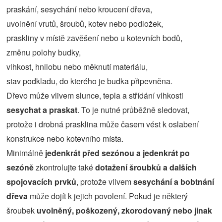
praskání, sesychání nebo kroucení dřeva,
uvolnění vrutů, šroubů, kotev nebo podložek,
praskliny v místě zavěšení nebo u kotevních bodů,
změnu polohy budky,
vlhkost, hnilobu nebo měknutí materiálu,
stav podkladu, do kterého je budka připevněna.
Dřevo může vlivem slunce, tepla a střídání vlhkosti
sesychat a praskat
. To je nutné průběžně sledovat,
protože i drobná prasklina může časem vést k oslabení
konstrukce nebo kotevního místa.
Minimálně
jedenkrát před sezónou a jedenkrát po
sezóně
zkontrolujte také
dotažení šroubků a dalších
spojovacích prvků
, protože vlivem
sesychání a bobtnání
dřeva
může dojít k jejich povolení. Pokud je některý
šroubek
uvolněný, poškozený, zkorodovaný nebo jinak