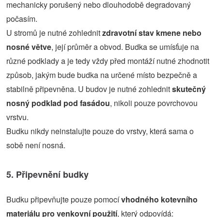
mechanicky porušený nebo dlouhodobě degradovaný
počasím.
U stromů je nutné zohlednit
zdravotní stav kmene nebo
nosné větve
, její průměr a obvod. Budka se umísťuje na
různé podklady a je tedy vždy před montáží nutné zhodnotit
způsob, jakým bude budka na určené místo bezpečně a
stabilně připevněna. U budov je nutné zohlednit
skutečný
nosný podklad pod fasádou
, nikoli pouze povrchovou
vrstvu.
Budku nikdy neinstalujte pouze do vrstvy, která sama o
sobě není nosná.
5. Připevnění budky
Budku připevňujte pouze pomocí
vhodného kotevního
materiálu pro venkovní použití
, který odpovídá: