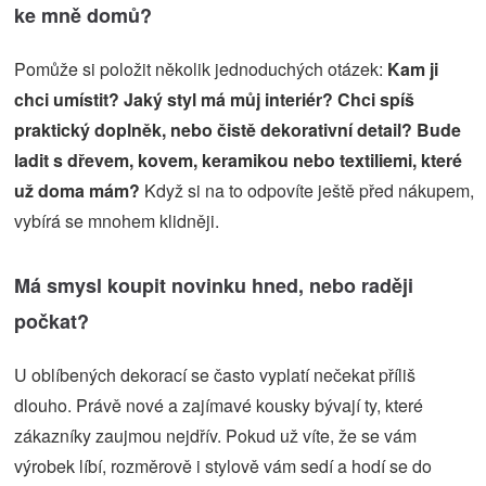
ke mně domů?
Pomůže si položit několik jednoduchých otázek:
Kam ji
chci umístit? Jaký styl má můj interiér? Chci spíš
praktický doplněk, nebo čistě dekorativní detail? Bude
ladit s dřevem, kovem, keramikou nebo textiliemi, které
už doma mám?
Když si na to odpovíte ještě před nákupem,
vybírá se mnohem klidněji.
Má smysl koupit novinku hned, nebo raději
počkat?
U oblíbených dekorací se často vyplatí nečekat příliš
dlouho. Právě nové a zajímavé kousky bývají ty, které
zákazníky zaujmou nejdřív. Pokud už víte, že se vám
výrobek líbí, rozměrově i stylově vám sedí a hodí se do