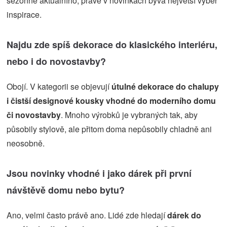
sezónně aktuálního, právě v novinkách bývá největší výběr
inspirace.
Najdu zde spíš dekorace do klasického interiéru,
nebo i do novostavby?
Obojí. V kategorii se objevují
útulné dekorace do chalupy
i čistší designové kousky vhodné do moderního domu
či novostavby
. Mnoho výrobků je vybraných tak, aby
působily stylově, ale přitom doma nepůsobily chladně ani
neosobně.
Jsou novinky vhodné i jako dárek při první
návštěvě domu nebo bytu?
Ano, velmi často právě ano. Lidé zde hledají
dárek do