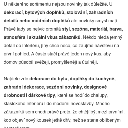
U některého sortimentu nejsou novinky tak důležité. U
dekorací, bytových doplňků, stolování, zahradních
detailů nebo módních doplňků
ale novinky smysl mají.
Právě tady se nejvíc promítá
styl, sezóna, materiál, barva,
atmosféra i aktuální vkus zákazníků
. Někdo hledá jemný
detail do interiéru, jiný chce něco, co zaujme návštěvu na
první pohled. A často stačí právě jeden nový kus, aby
domov působil svěžeji, promyšleněji a útulněji.
Najdete zde
dekorace do bytu, doplňky do kuchyně,
zahradní dekorace, sezónní novinky, designové
drobnosti i dárkové tipy
, které se hodí do chalupy,
klasického interiéru i do moderní novostavby. Mnoho
zákazníků sem chodí právě proto, že chtějí být mezi prvními,
kdo objeví nový kousek ještě dřív, než se stane oblíbeným