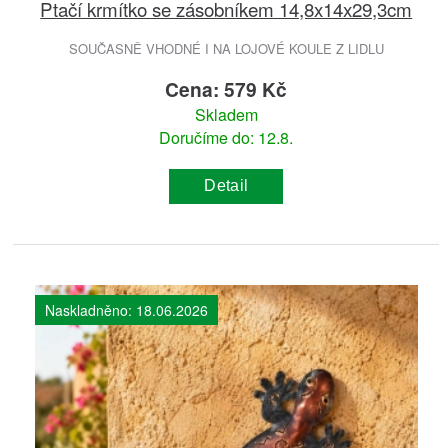
Ptačí krmítko se zásobníkem 14,8x14x29,3cm
SOUČASNĚ VHODNÉ I NA LOJOVÉ KOULE Z LIDLU
Cena: 579 Kč
Skladem
Doručíme do: 12.8.
Detail
Naskladněno: 18.06.2026