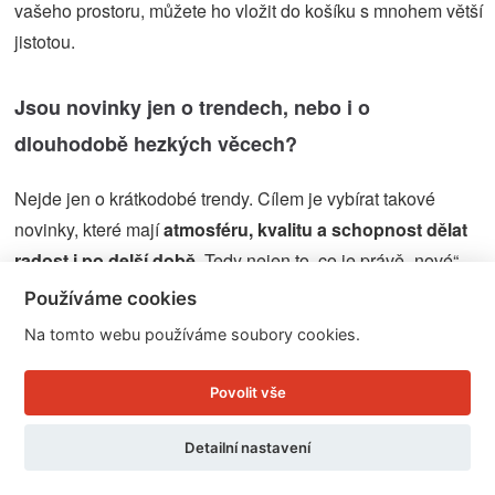
vašeho prostoru, můžete ho vložit do košíku s mnohem větší
jistotou.
Jsou novinky jen o trendech, nebo i o
dlouhodobě hezkých věcech?
Nejde jen o krátkodobé trendy. Cílem je vybírat takové
novinky, které mají
atmosféru, kvalitu a schopnost dělat
radost i po delší době
. Tedy nejen to, co je právě „nové“,
ale i to, co doma zůstane hezké i za několik sezón.
Používáme cookies
Na tomto webu používáme soubory cookies.
Povolit vše
NOVINKY
Detailní nastavení
Blog