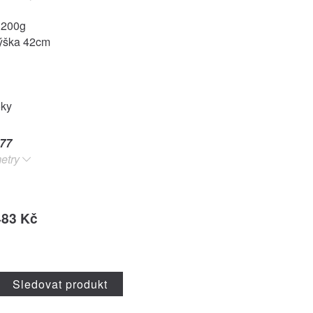
1200g
výška 42cm
oky
77
etry
483 Kč
Sledovat produkt