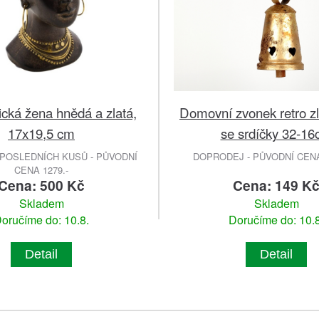
Domovní zvonek retro zl
ická žena hnědá a zlatá,
se srdíčky 32-1
17x19,5 cm
POSLEDNÍCH KUSŮ - PŮVODNÍ
DOPRODEJ - PŮVODNÍ CENA 
CENA 1279.-
Cena: 500 Kč
Cena: 149 K
Skladem
Skladem
oručíme do: 10.8.
Doručíme do: 10.8
Detail
Detail