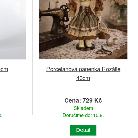
46cm
Porcelánová panenka Rozálie
40cm
č
Cena: 729 Kč
Skladem
.
Doručíme do: 10.8.
Detail