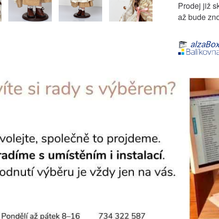
Prodej již s
až bude zno