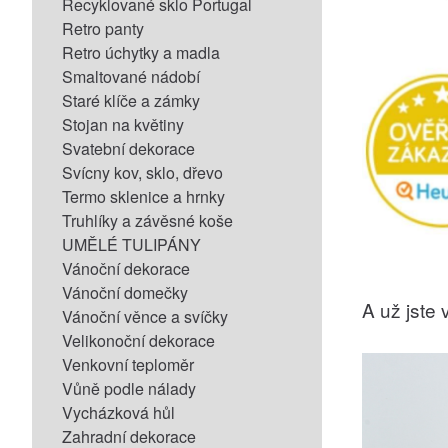
Recyklované sklo Portugal
Retro panty
Retro úchytky a madla
Smaltované nádobí
Staré klíče a zámky
Stojan na květiny
Svatební dekorace
Svícny kov, sklo, dřevo
Termo sklenice a hrnky
Truhlíky a závěsné koše
UMĚLÉ TULIPÁNY
Vánoční dekorace
Vánoční domečky
A už jste v
Vánoční věnce a svíčky
Velikonoční dekorace
Venkovní teploměr
Vůně podle nálady
Vycházková hůl
Zahradní dekorace