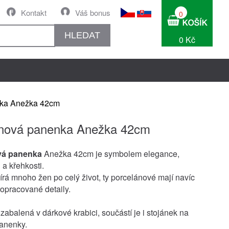
Kontakt
Váš bonus
0
HLEDAT
0 Kč
nka Anežka 42cm
ánová panenka Anežka 42cm
vá panenka
Anežka 42cm je symbolem elegance,
 a křehkosti.
rá mnoho žen po celý život, ty porcelánové mají navíc
opracované detaily.
zabalená v dárkové krabici, součástí je i stojánek na
anenky.