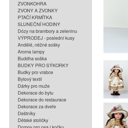
ZVONKOHRA
ZVONY A ZVONKY
PTAČÍ KRMÍTKA
SLUNEČNÍ HODINY
Dózy na brambory a zeleninu
VÝPRODEJ - poslední kusy
Andělé, něžné sošky
Aroma lampy
Buddha soška
BUDKY PRO SÝKORKY
Budky pro vrabce
Bytový textil
Dárky pro muže
Dekorace do bytu
Dekorace do restaurace
Dekorace za dveře
Deštníky
Dětské stoličky
Domov pro psa i kočku