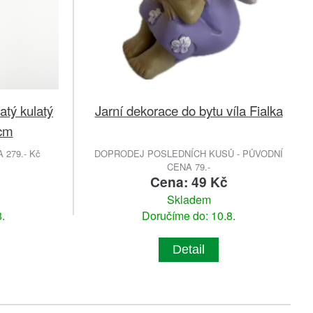
atý kulatý
Jarní dekorace do bytu víla Fialka
6cm
279.- Kč
DOPRODEJ POSLEDNÍCH KUSŮ - PŮVODNÍ
CENA 79.-
č
Cena: 49 Kč
Skladem
.
Doručíme do: 10.8.
Detail