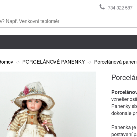
734 322 587
domov
->
PORCELÁNOVÉ PANENKY
->
Porcelánová pane
Porcel
Porceláno
vznešenosti
Panenky sbí
dokonale pr
Panenka je 
postavení p