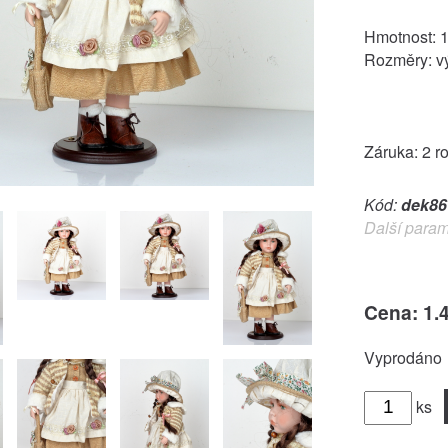
Hmotnost: 
Rozměry: 
Záruka: 2 r
Kód:
dek86
Další param
Cena: 1.
Vyprodáno
ks