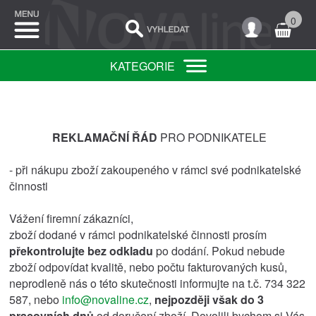
0
KATEGORIE
REKLAMAČNÍ ŘÁD
PRO PODNIKATELE
- při nákupu zboží zakoupeného v rámci své podnikatelské
činnosti
Vážení firemní zákazníci,
zboží dodané v rámci podnikatelské činnosti prosím
překontrolujte bez odkladu
po dodání. Pokud nebude
zboží odpovídat kvalitě, nebo počtu fakturovaných kusů,
neprodleně nás o této skutečnosti informujte na t.č. 734 322
587, nebo
info@novaline.cz
,
nejpozději však do 3
pracovních dnů
od doručení zboží. Dovolili bychom si Vás