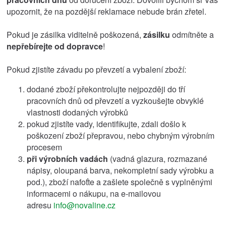
upozornit, že na pozdější reklamace nebude brán zřetel.
Pokud je zásilka viditelně poškozená,
zásilku
odmítněte a
nepřebírejte od dopravce
!
Pokud zjistíte závadu po převzetí a vybalení zboží:
dodané zboží překontrolujte nejpozději do tří
pracovních dnů od převzetí a vyzkoušejte obvyklé
vlastnosti dodaných výrobků
pokud zjistíte vady, identifikujte, zdali došlo k
poškození zboží přepravou, nebo chybným výrobním
procesem
při výrobních vadách
(vadná glazura, rozmazané
nápisy, oloupaná barva, nekompletní sady výrobku a
pod.), zboží nafoťte a zašlete společně s vyplněnými
informacemi o nákupu, na e-mailovou
adresu
info@novaline.cz