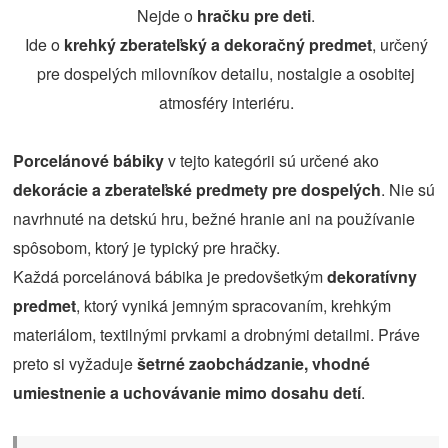
Nejde o
hračku pre deti
.
Ide o
krehký zberateľský a dekoračný predmet
, určený
pre dospelých milovníkov detailu, nostalgie a osobitej
atmosféry interiéru.
Porcelánové bábiky
v tejto kategórii sú určené ako
dekorácie a zberateľské predmety pre dospelých
. Nie sú
navrhnuté na detskú hru, bežné hranie ani na používanie
spôsobom, ktorý je typický pre hračky.
Každá porcelánová bábika je predovšetkým
dekoratívny
predmet
, ktorý vyniká jemným spracovaním, krehkým
materiálom, textilnými prvkami a drobnými detailmi. Práve
preto si vyžaduje
šetrné zaobchádzanie, vhodné
umiestnenie a uchovávanie mimo dosahu detí
.