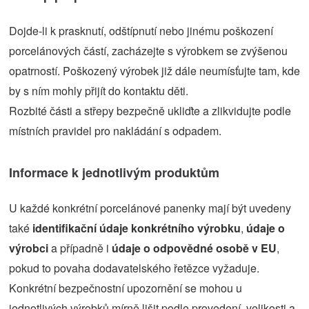
Dojde-li k prasknutí, odštípnutí nebo jinému poškození
porcelánových částí, zacházejte s výrobkem se zvýšenou
opatrností. Poškozený výrobek již dále neumísťujte tam, kde
by s ním mohly přijít do kontaktu děti.
Rozbité části a střepy bezpečně ukliďte a zlikvidujte podle
místních pravidel pro nakládání s odpadem.
Informace k jednotlivým produktům
U každé konkrétní porcelánové panenky mají být uvedeny
také
identifikační údaje konkrétního výrobku
,
údaje o
výrobci
a případně i
údaje o odpovědné osobě v EU
,
pokud to povaha dodavatelského řetězce vyžaduje.
Konkrétní bezpečnostní upozornění se mohou u
jednotlivých výrobků mírně lišit podle provedení, velikosti a