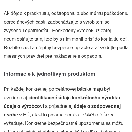
Ak dôjde k prasknutiu, odštiepeniu alebo inému poškodeniu
porcelánových častí, zaobchádzajte s výrobkom so
zvýšenou opatrnosťou. Poškodený výrobok už ďalej
neumiestňujte tam, kde by s ním mohli prísť do kontaktu deti.
Rozbité časti a črepiny bezpečne upracte a zlikvidujte podľa
miestnych pravidiel pre nakladanie s odpadom.
Informácie k jednotlivým produktom
Pri každej konkrétnej porcelánovej bábike majú byť
uvedené aj
identifikačné údaje konkrétneho výrobku
,
údaje o výrobcovi
a prípadne aj
údaje o zodpovednej
osobe v EÚ
, ak si to povaha dodávateľského reťazca
vyžaduje. Konkrétne bezpečnostné upozornenia sa môžu
pri jednotlivých výrobkoch mierne líšiť podľa vyhotovenia,