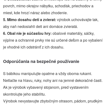
povrch, mimo okrajov nábytku, schodísk, priechodov a
miest, kde hrozí náraz alebo zhodenie.
5. Mimo dosahu detí a zvierat:
výrobok uchovávajte tak,
aby naň nedosiahli deti ani domáce zvieratá.
6. Obal nie je súčasťou hry:
obalové materiály, sáčky,
výplne a ochranné prvky nie sú určené deťom a po vybalení
je vhodné ich odstrániť z ich dosahu.
Odporúčania na bezpečné používanie
S bábikou manipulujte opatrne a vždy oboma rukami.
Netlačte na hlavu, ruky, nohy ani na jemné dekoračné časti.
Ak je výrobok vybavený stojanom, pred vystavením
skontrolujte jeho stabilitu.
Výrobok nevystavujte zbytočným otrasom, pádom, prudkým