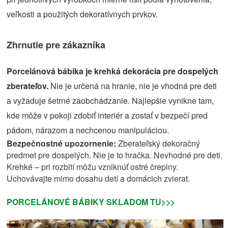
veľkosti a použitých dekoratívnych prvkov.
Zhrnutie pre zákazníka
Porcelánová bábika je krehká dekorácia pre dospelých
zberateľov.
Nie je určená na hranie, nie je vhodná pre deti
a vyžaduje šetrné zaobchádzanie. Najlepšie vynikne tam,
kde môže v pokoji zdobiť interiér a zostať v bezpečí pred
pádom, nárazom a nechcenou manipuláciou.
Bezpečnostné upozornenie:
Zberateľský dekoračný
predmet pre dospelých. Nie je to hračka. Nevhodné pre deti.
Krehké – pri rozbití môžu vzniknúť ostré črepiny.
Uchovávajte mimo dosahu detí a domácich zvierat.
PORCELÁNOVÉ BÁBIKY SKLADOM TU>>>