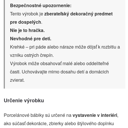
Bezpečnostné upozornenie:
Tento výrobok je
zberateľský dekoračný predmet
pre dospelých
.
Nie je to hračka.
Nevhodné pre deti.
Krehké – pri páde alebo náraze môže dôjsť k rozbitiu a
vzniku ostrých črepín.
Výrobok môže obsahovať malé alebo oddeliteľné
časti. Uchovávajte mimo dosahu detí a domácich
zvierat.
Určenie výrobku
Porcelánové bábiky sú určené na
vystavenie v interiéri
,
ako súčasť dekorácie, zbierky alebo štýlového doplnku