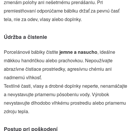
zmenám polohy ani nešetrnému prenášaniu. Pri
premiestňovaní odporúčame bábiku držať za pevnú časť
tela, nie za odev, vlasy alebo doplnky.
Údržba a čistenie
Porcelánové bábiky čistite
jemne a nasucho
, ideálne
mäkkou handričkou alebo prachovkou. Nepoužívajte
abrazívne čistiace prostriedky, agresívnu chémiu ani
nadmernú vlhkosť.
Textilné časti, vlasy a drobné doplnky neperte, nenamáčajte
a nevystavujte priamemu pôsobeniu vody. Výrobok
nevystavujte dlhodobo vlhkému prostrediu alebo priamemu
zdroju tepla.
Postup pri poškodení