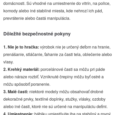
domácnosti. Sú vhodné na umiestnenie do vitrín, na police,
komody alebo iné stabilné miesta, kde nehrozí ich pád,
prevrátenie alebo častá manipulácia.
Dôležité bezpečnostné pokyny
1. Nie je to hračka:
výrobok nie je určený deťom na hranie,
prenášanie, stláčanie, ťahanie za časti tela, oblečenie alebo
vlasy.
2. Krehký materiál:
porcelánové časti sa môžu pri páde
alebo náraze rozbiť. Vzniknuté črepiny môžu byť ostré a
môžu spôsobiť poranenie.
3. Malé časti:
niektoré modely môžu obsahovať drobné
dekoračné prvky, textilné doplnky, stužky, vlásky, ozdoby
alebo iné časti, ktoré nie sú určené na manipuláciu deťmi.
4. Umiestnenie:
bábiku umiestňujte iba na stabilný a rovný