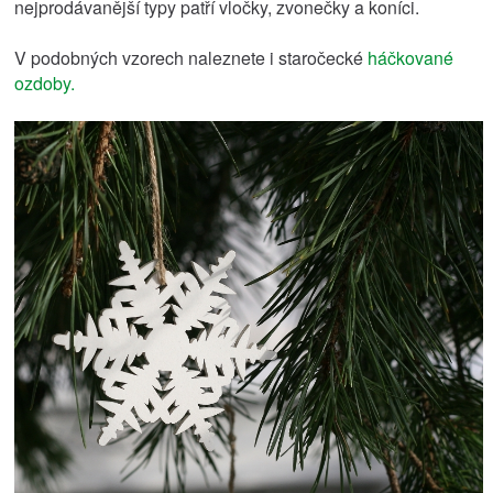
nejprodávanější typy patří vločky, zvonečky a koníci.
V podobných vzorech naleznete i staročecké
háčkované
ozdoby.