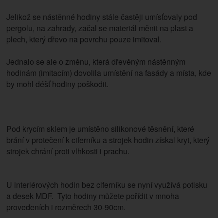
Jelikož se nástěnné hodiny stále častěji umísťovaly pod
pergolu, na zahrady, začal se materiál měnit na plast a
plech, který dřevo na povrchu pouze imitoval.
Jednalo se ale o změnu, která dřevěným nástěnným
hodinám (imitacím) dovolila umístění na fasády a místa, kde
by mohl déšť hodiny poškodit.
Pod krycím sklem je umístěno silikonové těsnění, které
brání v protečení k ciferníku a strojek hodin získal kryt, který
strojek chrání proti vlhkosti i prachu.
U interiérových hodin bez ciferníku se nyní využívá potisku
a desek MDF. Tyto hodiny můžete pořídit v mnoha
provedeních i rozměrech 30-90cm.