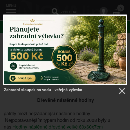
0
KATEGORIE
dřevěné nástěnné hodiny
Zahradní sloupek na vodu - veřejná výlevka
Dřevěné nástěnné hodiny
patřily mezi nejžádanější nástěnné hodiny.
Nejpoptávanějším typem hodin od roku 2008 byly u
nás
Hodiny nástěnné dřevěné velké 60x60x7cm