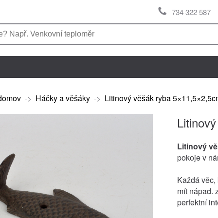
734 322 587
domov
->
Háčky a věšáky
->
Litinový věšák ryba 5×11,5×2,5
Litinov
Litinový v
pokoje v ná
Každá věc, 
mít nápad. z
perfektní in