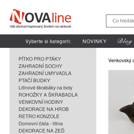
Vyberte si kategorii:
NOVINKY
PÍTKO PRO PTÁKY
Venkovský 
ZAHRADNÍ SOCHY
ZAHRADNÍ UMYVADLA
PTAČÍ BUDKY
Litinové škrabáky na boty
ROHOŽKY A ŠKRABADLA
VENKOVNÍ HODINY
DEKORACE NA HROB
RETRO KONZOLE
Domovní čísla - litina
DEKORACE NA ZEĎ