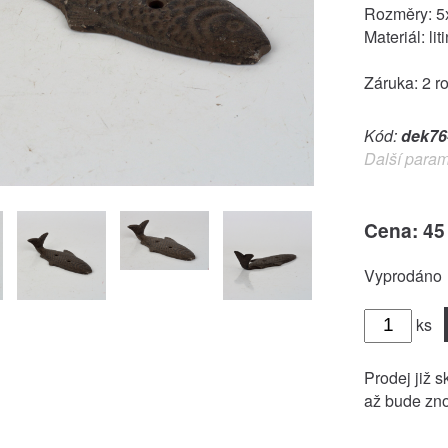
Rozměry: 5
Materiál: lit
Záruka: 2 r
Kód:
dek76
Další param
Cena: 45
Vyprodáno
ks
Prodej již s
až bude zno