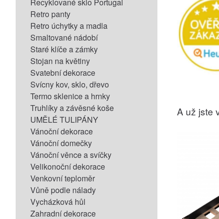
Recyklované sklo Portugal
Retro panty
Retro úchytky a madla
Smaltované nádobí
Staré klíče a zámky
Stojan na květiny
Svatební dekorace
Svícny kov, sklo, dřevo
Termo sklenice a hrnky
Truhlíky a závěsné koše
A už jste v
UMĚLÉ TULIPÁNY
Vánoční dekorace
Vánoční domečky
Vánoční věnce a svíčky
Velikonoční dekorace
Venkovní teploměr
Vůně podle nálady
Vycházková hůl
Zahradní dekorace