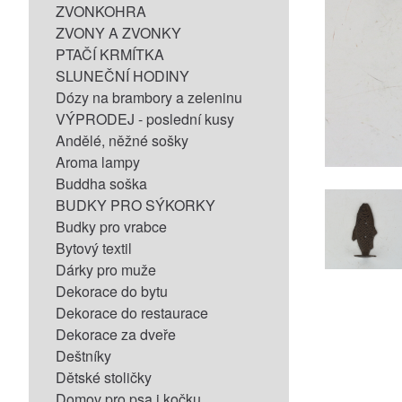
ZVONKOHRA
ZVONY A ZVONKY
PTAČÍ KRMÍTKA
SLUNEČNÍ HODINY
Dózy na brambory a zeleninu
VÝPRODEJ - poslední kusy
Andělé, něžné sošky
Aroma lampy
Buddha soška
BUDKY PRO SÝKORKY
Budky pro vrabce
Bytový textil
Dárky pro muže
Dekorace do bytu
Dekorace do restaurace
Dekorace za dveře
Deštníky
Dětské stoličky
Domov pro psa i kočku