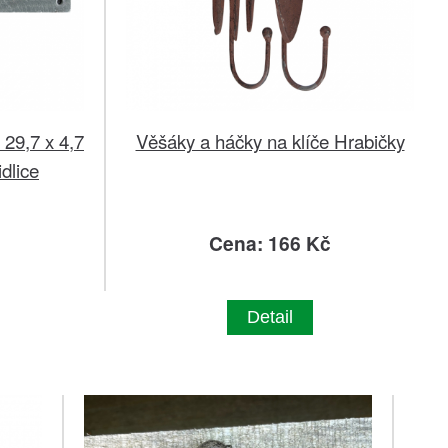
 29,7 x 4,7
Věšáky a háčky na klíče Hrabičky
idlice
č
Cena: 166 Kč
Detail