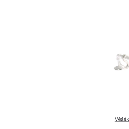
Věšák