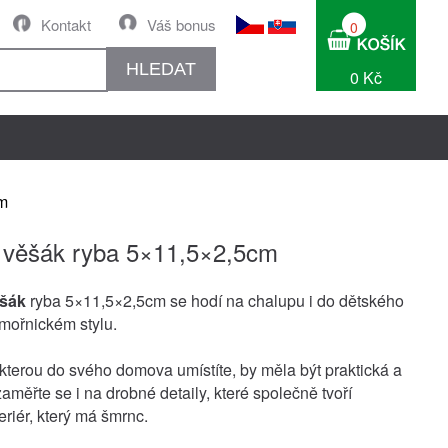
Kontakt
Váš bonus
0
HLEDAT
0 Kč
cm
ý věšák ryba 5×11,5×2,5cm
ěšák
ryba 5×11,5×2,5cm se hodí na chalupu i do dětského
mořnickém stylu.
kterou do svého domova umístíte, by měla být praktická a
aměřte se i na drobné detaily, které společně tvoří
teriér, který má šmrnc.