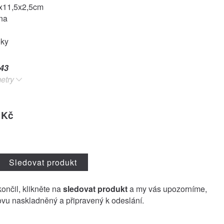
x11,5x2,5cm
ina
oky
43
etry
 Kč
Sledovat produkt
končil, klikněte na
sledovat produkt
a my vás upozorníme,
vu naskladněný a připravený k odeslání.