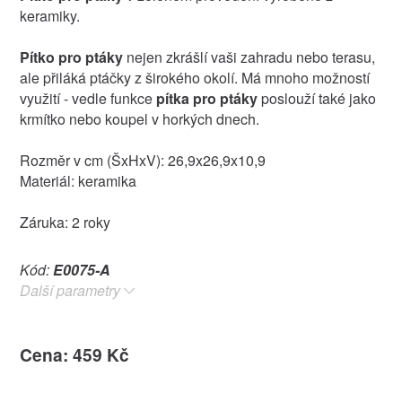
keramiky.
Pítko pro ptáky
nejen zkrášlí vaši zahradu nebo terasu,
ale přiláká ptáčky z širokého okolí. Má mnoho možností
využití - vedle funkce
pítka pro ptáky
poslouží také jako
krmítko nebo koupel v horkých dnech.
Rozměr v cm (ŠxHxV): 26,9x26,9x10,9
Materiál: keramika
Záruka: 2 roky
Kód:
E0075-A
Další parametry
Cena: 459 Kč