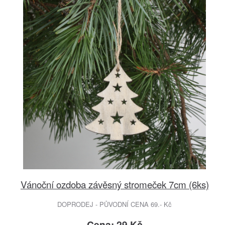
Vánoční ozdoba závěsný stromeček 7cm (6ks)
DOPRODEJ - PŮVODNÍ CENA 69.- Kč
Cena: 29 Kč