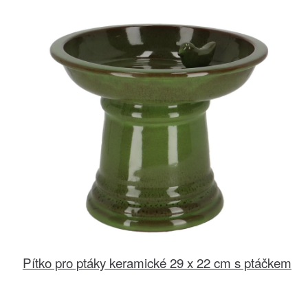
Pítko pro ptáky keramické 29 x 22 cm s ptáčkem