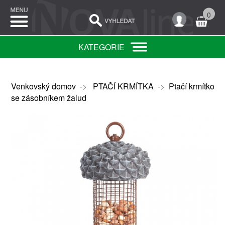
0
KATEGORIE
Venkovský domov
->
PTAČÍ KRMÍTKA
->
Ptačí krmítko
se zásobníkem žalud