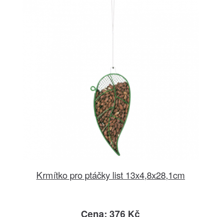
Krmítko pro ptáčky list 13x4,8x28,1cm
Cena: 376 Kč