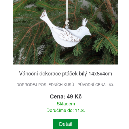
Vánoční dekorace ptáček bílý 14x8x4cm
DOPRODEJ POSLEDNÍCH KUSŮ - PŮVODNÍ CENA 163.-
Cena: 49 Kč
Skladem
Doručíme do: 11.8.
Detail