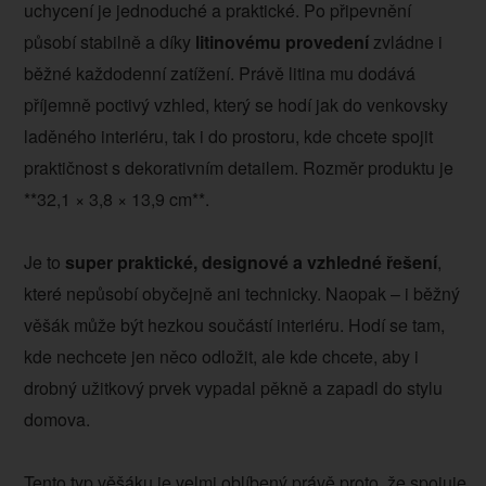
uchycení je jednoduché a praktické. Po připevnění
působí stabilně a díky
litinovému provedení
zvládne i
běžné každodenní zatížení. Právě litina mu dodává
příjemně poctivý vzhled, který se hodí jak do venkovsky
laděného interiéru, tak i do prostoru, kde chcete spojit
praktičnost s dekorativním detailem. Rozměr produktu je
**32,1 × 3,8 × 13,9 cm**.
Je to
super praktické, designové a vzhledné řešení
,
které nepůsobí obyčejně ani technicky. Naopak – i běžný
věšák může být hezkou součástí interiéru. Hodí se tam,
kde nechcete jen něco odložit, ale kde chcete, aby i
drobný užitkový prvek vypadal pěkně a zapadl do stylu
domova.
Tento typ věšáku je velmi oblíbený právě proto, že spojuje