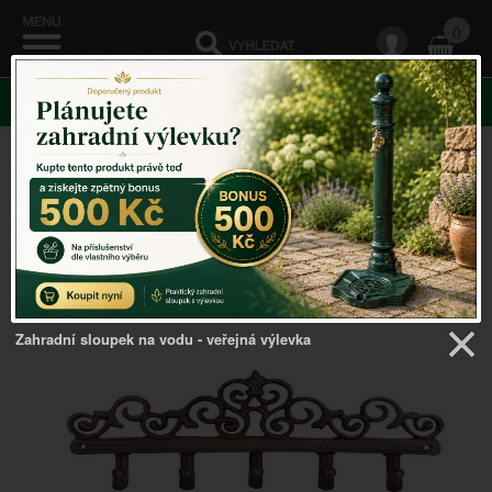
0
KATEGORIE
Venkovský domov
->
Háčky a věšáky
->
Nástěnný věšák
s 5 háčky 32cm
Zahradní sloupek na vodu - veřejná výlevka