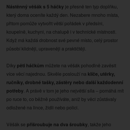
Nástěnný věšák s 5 háčky
je přesně ten typ doplňku,
který doma oceníte každý den. Nezabere mnoho místa,
přitom pomůže vytvořit větší pořádek v předsíni,
koupelně, kuchyni, na chalupě i v technické místnosti.
Když má každá drobnost své pevné místo, celý prostor
působí klidněji, upraveněji a praktičtěji.
Díky
pěti háčkům
můžete na věšák pohodlně zavěsit
více věcí najednou. Skvěle poslouží na
klíče, utěrky,
ručníky, drobné tašky, zástěry nebo další každodenní
potřeby
. A právě v tom je jeho největší síla – pomáhá mít
po ruce to, co běžně používáte, aniž by věci zůstávaly
odložené na lince, židli nebo polici.
Věšák se
přišroubuje na dva šroubky
, takže jeho