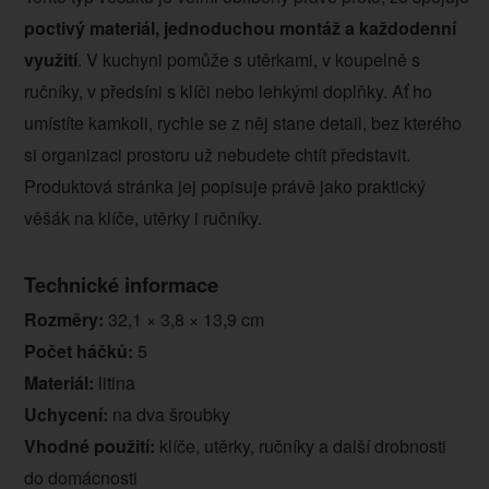
poctivý materiál, jednoduchou montáž a každodenní
využití
. V kuchyni pomůže s utěrkami, v koupelně s
ručníky, v předsíni s klíči nebo lehkými doplňky. Ať ho
umístíte kamkoli, rychle se z něj stane detail, bez kterého
si organizaci prostoru už nebudete chtít představit.
Produktová stránka jej popisuje právě jako praktický
věšák na klíče, utěrky i ručníky.
Technické informace
Rozměry:
32,1 × 3,8 × 13,9 cm
Počet háčků:
5
Materiál:
litina
Uchycení:
na dva šroubky
Vhodné použití:
klíče, utěrky, ručníky a další drobnosti
do domácnosti