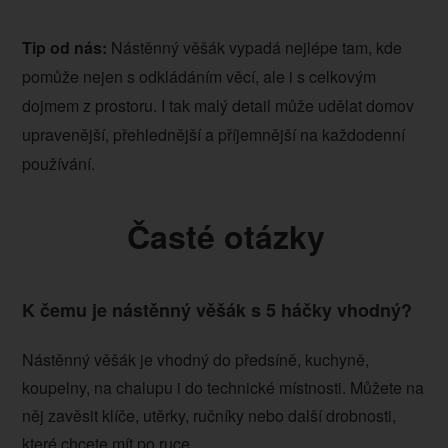
Tip od nás:
Nástěnný věšák vypadá nejlépe tam, kde
pomůže nejen s odkládáním věcí, ale i s celkovým
dojmem z prostoru. I tak malý detail může udělat domov
upravenější, přehlednější a příjemnější na každodenní
používání.
Časté otázky
K čemu je nástěnný věšák s 5 háčky vhodný?
Nástěnný věšák je vhodný do předsíně, kuchyně,
koupelny, na chalupu i do technické místnosti. Můžete na
něj zavěsit klíče, utěrky, ručníky nebo další drobnosti,
které chcete mít po ruce.