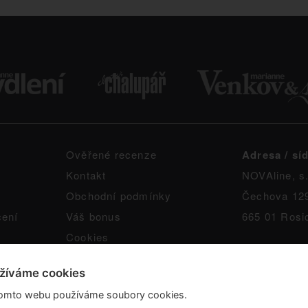
Ověřené recenze
Adresa / síd
Kontakt
NOVAline, s.
Obchodní podmínky
Čechova 12
čení
Váš bonus
665 01 Rosi
Cookies
žíváme cookies
omto webu používáme soubory cookies.