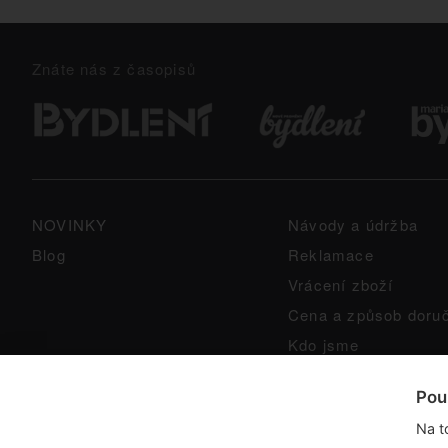
Znáte nás z časopisů
NOVINKY
Návody a údržba
Blog
Reklamace
Vrácení zboží
Cena a způsob doru
Kdo jsme
GPSR
Pou
Na t