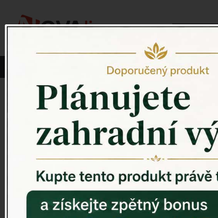
Vyberte si kategorii:
NOVINKY
PÍTKO PRO PTÁKY
Tulipán
ZAHRADNÍ SOCHY
ZAHRADNÍ UMYVADLA
Tulipán
Brn
PTAČÍ BUDKY
Naše tulipá
Litinové škrabáky na boty
ROHOŽKY A ŠKRABADLA
Umělé tul
VENKOVNÍ HODINY
DEKORACE NA HROB
RETRO KONZOLE
Umělé tulipá
Domovní čísla - litina
DEKORACE NA ZEĎ