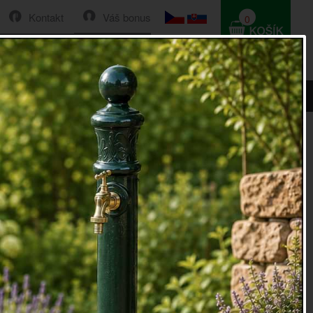
Kontakt
Váš bonus
0
HLEDAT
0 Kč
dekoliv na úzení Slovenska do třech pracovních dnů.
po celý rok. Již 20 kusů vytvoří bohatou kytici tulipánů.