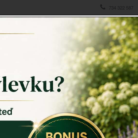
734 322 587
o
,
Praha
,
Bratislava
, nebo obec
Vysoká Lhota
...
ny doručímě po celé České republice již druhý pracovní den. K
ipány
ny působí naprosto přirozeně a budou ozdobou vašeho interiéru 