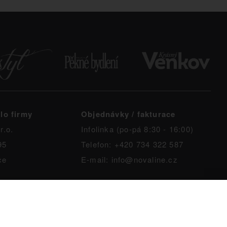
lo firmy
Objednávky / fakturace
r.o.
Infolinka (po-pá 8:30 - 16:00)
95
Telefon: +420 734 322 587
ce
E-mail: info@novaline.cz