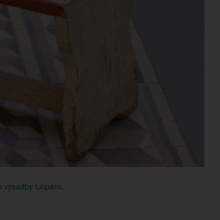
do
výsadby tulipánů
.