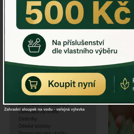
ZVONKOHRA
ZVONY A ZVONKY
PTAČÍ KRMÍTKA
SLUNEČNÍ HODINY
Dózy na brambory a zeleninu
VÝPRODEJ - poslední kusy
Andělé, něžné sošky
Aroma lampy
Buddha soška
BUDKY PRO SÝKORKY
Budky pro vrabce
Bytový textil
Dárky pro muže
Dekorace do bytu
Dekorace do restaurace
Zahradní sloupek na vodu - veřejná výlevka
Dekorace za dveře
Deštníky
Dětské stoličky
Domov pro psa i kočku