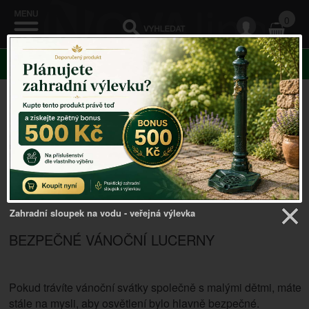
0
KATEGORIE
Vánoční lucerny
Zahradní sloupek na vodu - veřejná výlevka
BEZPEČNÉ VÁNOČNÍ LUCERNY
Pokud trávíte vánoční svátky společně s malými dětmi, máte
stále na mysli, aby osvětlení bylo hlavně bezpečné.