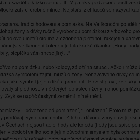
i a u každého křížku se modlili. V pátek v podvečer obešli ves
ky, křížaly či drobné mince. Nejstarší z chlapců se nazýval ka
prastarou tradicí hodování a pomlázka. Na Velikonoční pondělí
lehají ženy a dívky ručně vyrobenou pomlázkou z vrbového proutí
půl do dvou metrů dlouhá a ozdobená pletenou rukojetí a barevn
námější velikonoční koledou je tato krátká říkanka: „Hody, hod
 bílý, slepička vám snese jiný…”
 dříve na pomlázku, nebo koledy, záleží na situaci. Ačkoli může 
mlázka symbolem zájmu mužů o ženy. Nenavštívené dívky se m
čko jako symbol jejích díků a prominutí. Pověst praví, že dívky 
hovaly si plodnost. V některých oblastech ženy mohou pomlázku 
y. Zvyk se napříč českými zeměmi mírně mění.
pomlázky – odvozeno od pomlazení, tj. omlazení. Proto muži použ
by předávají vyšlehané osobě. Z téhož důvodu ženy dávají jako
k v Čechách nejsou tradicí hody ale koleda (hody jsou spíše po
 jen v období velikonoc a jejím původním smyslem byla ochrana p
měňováni. V průběhu doby se původní smysl vytrácel a vlastně se