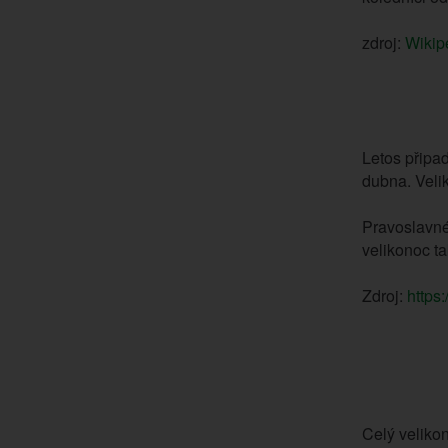
zdroj:
Wikip
Letos připad
dubna. Velik
Pravoslavné
velikonoc t
Zdroj:
https:
Celý velikon