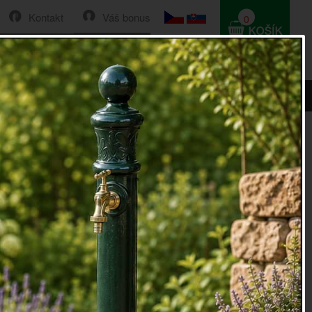
Kontakt
Váš bonus
0
HLEDAT
0 Kč
ce 2026
 Velikonoční pondělí 6.4.2026.
ako symbol nového života, naleznete v provedení ze dřeva,