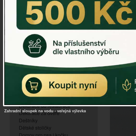
ZVONKOHRA
ZVONY A ZVONKY
PTAČÍ KRMÍTKA
SLUNEČNÍ HODINY
Dózy na brambory a zeleninu
VÝPRODEJ - poslední kusy
Andělé, něžné sošky
Aroma lampy
Buddha soška
BUDKY PRO SÝKORKY
Budky pro vrabce
Bytový textil
Dárky pro muže
Dekorace do bytu
Dekorace do restaurace
Zahradní sloupek na vodu - veřejná výlevka
Dekorace za dveře
Deštníky
Dětské stoličky
Domov pro psa i kočku