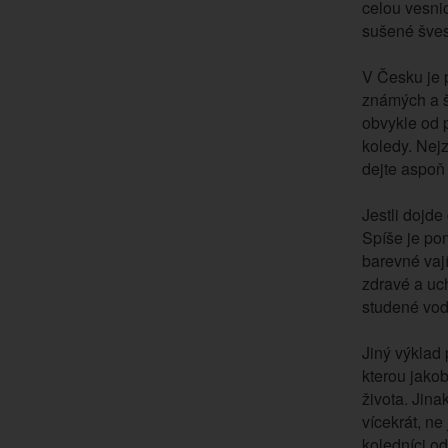
celou vesnic
sušené švest
V Česku je 
známých a š
obvykle od 
koledy. Nejz
dejte aspoň
Jestli dojde
Spíše je po
barevné vají
zdravé a uc
studené vod
Jiný výklad 
kterou jako
života. Jina
vícekrát, ne
koledníci od