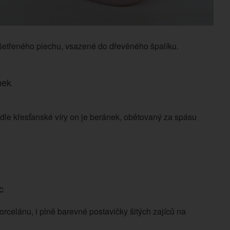
ošetřeného plechu, vsazené do dřevěného špalíku.
nek
odle křesťanské víry on je beránek, obětovaný za spásu
c
rcelánu, i plně barevné postavičky šitých zajíců na