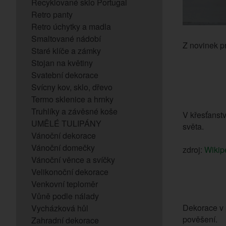
Recyklované sklo Portugal
Retro panty
Retro úchytky a madla
Smaltované nádobí
Z novinek p
Staré klíče a zámky
Stojan na květiny
Svatební dekorace
Svícny kov, sklo, dřevo
Termo sklenice a hrnky
Truhlíky a závěsné koše
V křesťanst
UMĚLÉ TULIPÁNY
světa.
Vánoční dekorace
Vánoční domečky
zdroj:
Wikip
Vánoční věnce a svíčky
Velikonoční dekorace
Venkovní teploměr
Vůně podle nálady
Dekorace v p
Vycházková hůl
pověšení.
Zahradní dekorace