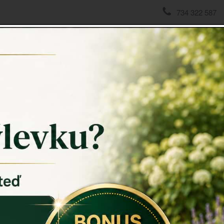
734 322 587
 dekorace
Velikonoční dekora
chází oslava velikonočních svátků na prodloužený víkend 3.4. -
ních symbolů jako
beránek
, kříž, kočičky, svíce, nebo
vajíčko
, j
o z keramiky.
e servírovací kroužky na ubrousky, vyrobené z keramiky.