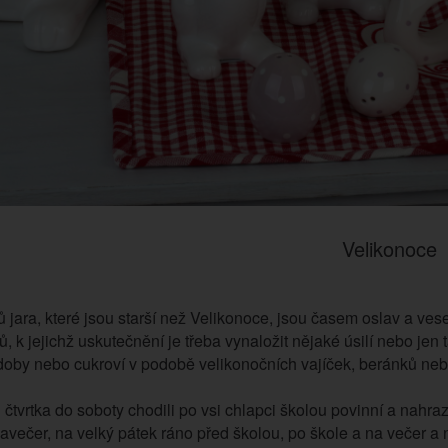
Velikonoce
 jara, které jsou starší než Velikonoce, jsou časem oslav a ves
 k jejichž uskutečnění je třeba vynaložit nějaké úsilí nebo jen 
doby nebo cukroví v podobě velikonočních vajíček, beránků neb
 čtvrtka do soboty chodili po vsi chlapci školou povinní a nahraz
avečer, na velký pátek ráno před školou, po škole a na večer a 