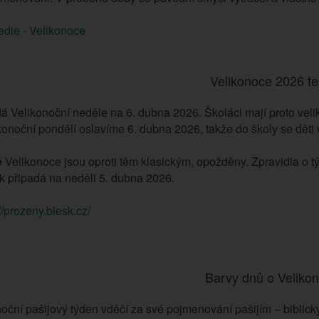
edie - Velikonoce
Velikonoce 2026 t
á Velikonoční neděle na 6. dubna 2026. Školáci mají proto veli
onoční pondělí oslavíme 6. dubna 2026, takže do školy se děti v
 Velikonoce jsou oproti těm klasickým, opožděny. Zpravidla o tý
ak připadá na neděli 5. dubna 2026.
//prozeny.blesk.cz/
Barvy dnů o Veliko
oční pašijový týden vděčí za své pojmenování pašijím – biblický