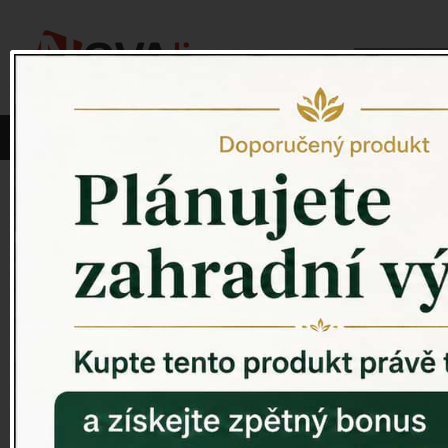
Vyberte si kategorii:
NOVINKY
PÍTKO PRO PTÁKY
velikonoční
ZAHRADNÍ SOCHY
ZAHRADNÍ UMYVADLA
PTAČÍ BUDKY
Litinové škrabáky na boty
Tento rok vy
ROHOŽKY A ŠKRABADLA
VENKOVNÍ HODINY
Z velikonoč
textilu, neb
DEKORACE NA HROB
RETRO KONZOLE
Doporučujem
Domovní čísla - litina
DEKORACE NA ZEĎ