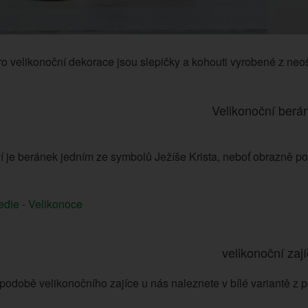
ro velikonoční dekorace jsou slepičky a kohouti vyrobené z ne
Velikonoční berá
ví je beránek jedním ze symbolů Ježíše Krista, neboť obrazně p
edie - Velikonoce
velikonoční zají
odobě velikonočního zajíce u nás naleznete v bílé variantě z po