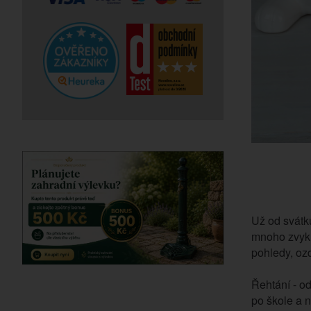
Už od svátků
mnoho zvyků,
pohledy, oz
Řehtání - od
po škole a n