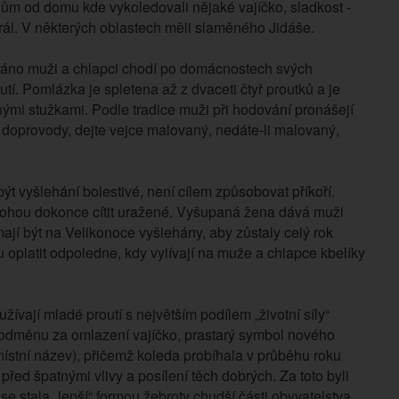
 dům od domu kde vykoledovali nějaké vajíčko, sladkost -
prál. V některých oblastech měli slaměného Jidáše.
 ráno muži a chlapci chodí po domácnostech svých
. Pomlázka je spletena až z dvaceti čtyř proutků a je
ými stužkami. Podle tradice muži při hodování pronášejí
y doprovody, dejte vejce malovaný, nedáte-li malovaný,
být vyšlehání bolestivé, není cílem způsobovat příkoří.
ohou dokonce cítit uražené. Vyšupaná žena dává muži
mají být na Velikonoce vyšlehány, aby zůstaly celý rok
oplatit odpoledne, kdy vylívají na muže a chlapce kbelíky
ívají mladé proutí s největším podílem „životní síly“
 odměnu za omlazení vajíčko, prastarý symbol nového
místní název), přičemž koleda probíhala v průběhu roku
řed špatnými vlivy a posílení těch dobrých. Za toto byli
 stala „lepší“ formou žebroty chudší části obyvatelstva.