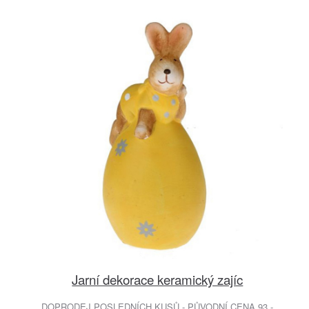
Jarní dekorace keramický zajíc
DOPRODEJ POSLEDNÍCH KUSŮ - PŮVODNÍ CENA 93.-