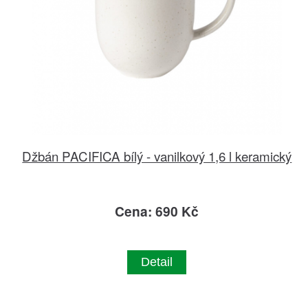
Džbán PACIFICA bílý - vanilkový 1,6 l keramický
Cena: 690 Kč
Detail