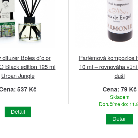
 difuzér Boles d´olor
Parfémová kompozice 
Black edition 125 ml
10 ml – rovnováha vůní p
Urban Jungle
duši
Cena: 537 Kč
Cena: 79 Kč
Skladem
Doručíme do: 11.8
Detail
Detail