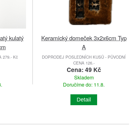
atý kulatý
Keramický domeček 3x2x6cm Typ
6cm
A
279.- Kč
DOPRODEJ POSLEDNÍCH KUSŮ - PŮVODNÍ
CENA 126.-
č
Cena: 49 Kč
Skladem
.
Doručíme do: 11.8.
Detail