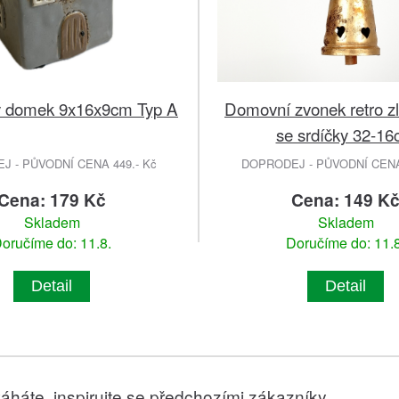
Domovní zvonek retro zl
ý domek 9x16x9cm Typ A
se srdíčky 32-1
 - PŮVODNÍ CENA 449.- Kč
DOPRODEJ - PŮVODNÍ CENA 
Cena: 179 Kč
Cena: 149 K
Skladem
Skladem
oručíme do: 11.8.
Doručíme do: 11.8
Detail
Detail
áháte, inspirujte se předchozími zákazníky