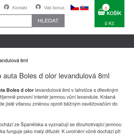
Kontakt
Váš bonus
0
HLEDAT
0 Kč
vandulová 8ml
 auta Boles d olor levandulová 8ml
ta Boles d olor
levandulová 8ml v lahvičce s dřevěným
íjemně provoní interiér jemnou vůní levandule. Krásná
de jistě vítanou změnou oproti běžným osvěžovačům do
ochází ze Španělska a vyznačují se dlouhotrvající jemnou
čka funguje jako malý difuzér. K uvolnění vůně dochází při