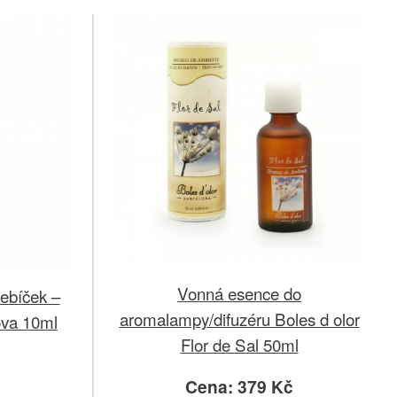
Vonná esence do
ebíček –
aromalampy/difuzéru Boles d olor
ova 10ml
Flor de Sal 50ml
Cena: 379 Kč