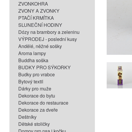
ZVONKOHRA
ZVONY A ZVONKY
PTAČÍ KRMÍTKA
SLUNEČNÍ HODINY
Dózy na brambory a zeleninu
VÝPRODEJ - poslední kusy
Andělé, něžné sošky
Aroma lampy
Buddha soška
BUDKY PRO SÝKORKY
Budky pro vrabce
Bytový textil
Dárky pro muže
Dekorace do bytu
Dekorace do restaurace
Dekorace za dveře
Deštníky
Dětské stoličky
Domov pro psa i kočku