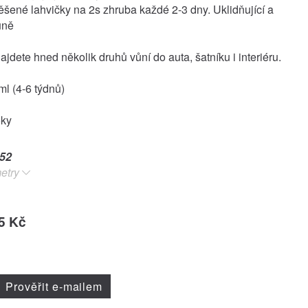
ěšené lahvičky na 2s zhruba každé 2-3 dny. Uklidňující a
ůně
jdete hned několik druhů vůní do auta, šatníku i interiéru.
l (4-6 týdnů)
oky
52
etry
5 Kč
Prověřit e-mailem