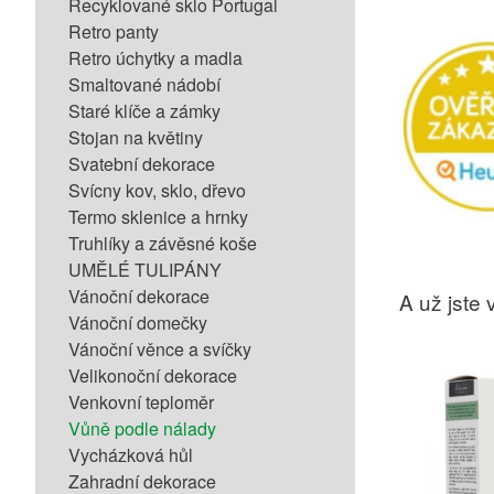
Recyklované sklo Portugal
Retro panty
Retro úchytky a madla
Smaltované nádobí
Staré klíče a zámky
Stojan na květiny
Svatební dekorace
Svícny kov, sklo, dřevo
Termo sklenice a hrnky
Truhlíky a závěsné koše
UMĚLÉ TULIPÁNY
Vánoční dekorace
A už jste v
Vánoční domečky
Vánoční věnce a svíčky
Velikonoční dekorace
Venkovní teploměr
Vůně podle nálady
Vycházková hůl
Zahradní dekorace