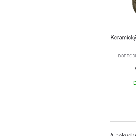
Keramick
DOPRODEJ
D
A pokud v