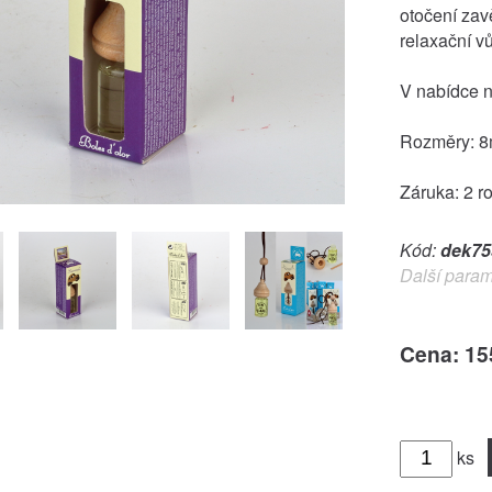
otočení zav
relaxační v
V nabídce na
Rozměry: 8m
Záruka: 2 r
Kód:
dek75
Další param
Cena: 15
ks