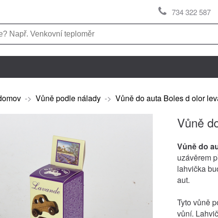
734 322 587
domov
->
Vůně podle nálady
->
Vůně do auta Boles d olor le
Vůně do
Vůně do au
uzávěrem př
lahvička bu
aut.
Tyto vůně p
vůní. Lahvi