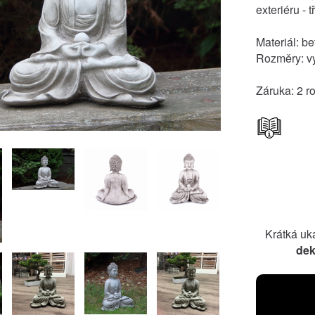
exteriéru - 
Materiál: b
Rozměry: v
Záruka: 2 r
Krátká u
dek