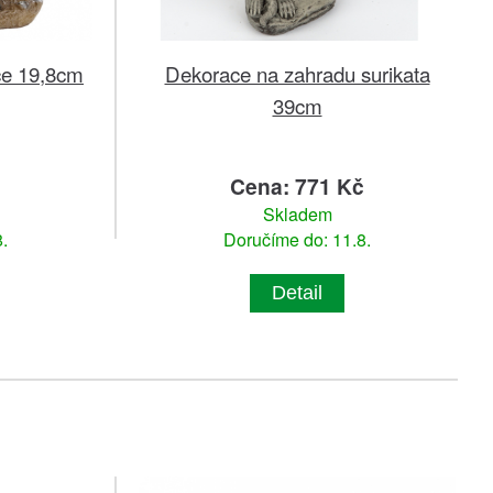
ce 19,8cm
Dekorace na zahradu surikata
39cm
č
Cena: 771 Kč
Skladem
.
Doručíme do: 11.8.
Detail