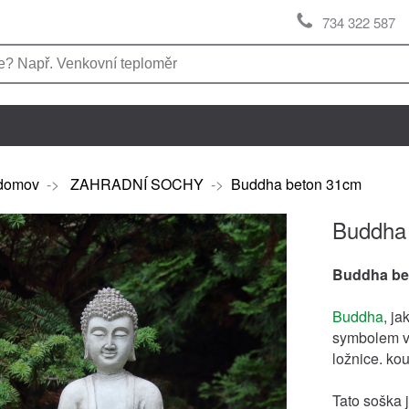
734 322 587
domov
->
ZAHRADNÍ SOCHY
->
Buddha beton 31cm
Buddha
Buddha be
Buddha
, ja
symbolem v
ložnice. kou
Tato soška j