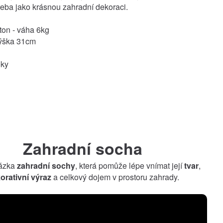
třeba jako krásnou zahradní dekoraci.
eton - váha 6kg
ýška 31cm
oky
Zahradní socha
kázka
zahradní sochy
, která pomůže lépe vnímat její
tvar
,
orativní výraz
a celkový dojem v prostoru zahrady.