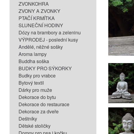
ZVONKOHRA
ZVONY A ZVONKY
PTAČÍ KRMÍTKA
SLUNEČNÍ HODINY
Dózy na brambory a zeleninu
VÝPRODEJ - poslední kusy
Andělé, něžné sošky
Aroma lampy
Buddha soška
BUDKY PRO SÝKORKY
Budky pro vrabce
Bytový textil
Dárky pro muže
Dekorace do bytu
Dekorace do restaurace
Dekorace za dveře
Deštníky
Dětské stoličky
Domov pro psa i kočku