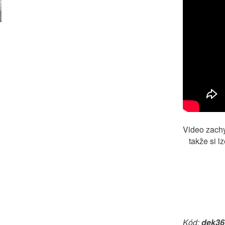
Video zach
takže si l
Kód:
dek36