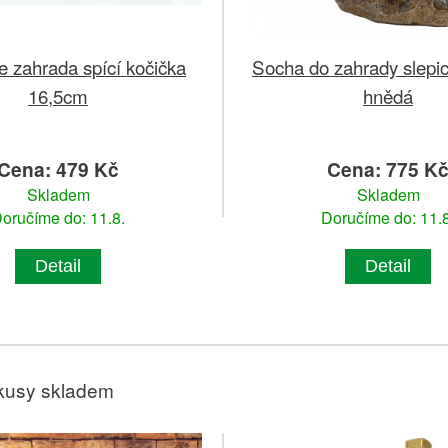
 zahrada spící kočička
Socha do zahrady slepi
16,5cm
hnědá
Cena: 479 Kč
Cena: 775 K
Skladem
Skladem
oručíme do: 11.8.
Doručíme do: 11.8
Detail
Detail
kusy skladem