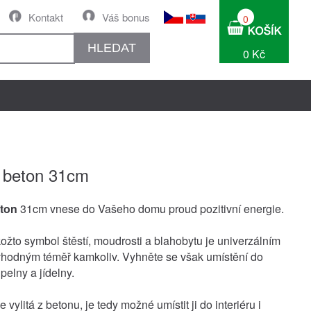
Kontakt
Váš bonus
0
HLEDAT
0 Kč
 beton 31cm
ton
31cm vnese do Vašeho domu proud pozitivní energie.
kožto symbol štěstí, moudrosti a blahobytu je univerzálním
hodným téměř kamkoliv. Vyhněte se však umístění do
pelny a jídelny.
e vylitá z betonu, je tedy možné umístit ji do interiéru i