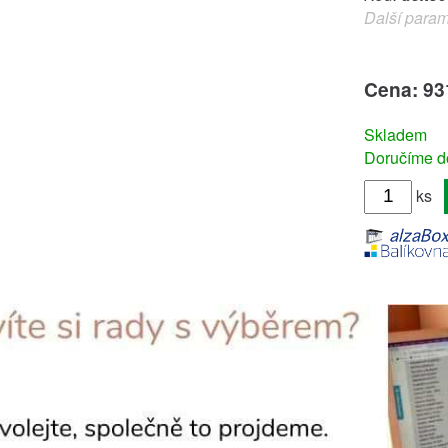
Další param
Cena: 93
Skladem
Doručíme do
ks