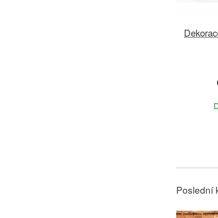
Dekorace
D
Poslední 