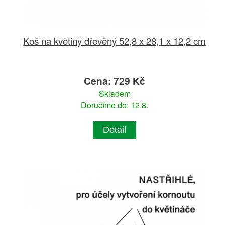
Koš na květiny dřevěný 52,8 x 28,1 x 12,2 cm
Cena: 729 Kč
Skladem
Doručíme do: 12.8.
Detail