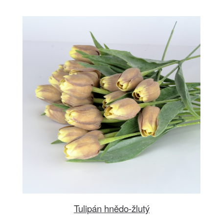
Tulipán hnědo-žlutý