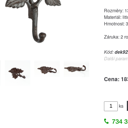
Rozměry: 1
Materiál: lit
Hmotnost: 
Záruka: 2 r
Kód:
dek92
Další param
Cena: 18
ks