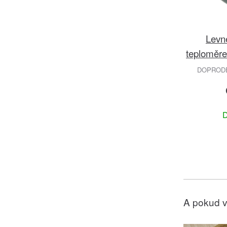
Levn
teploměr
DOPRODEJ
D
A pokud v