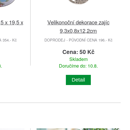
,5 x 19,5 x
Velikonoční dekorace zajíc
9,3x0,8x12,2cm
354.- Kč
DOPRODEJ - PŮVODNÍ CENA 196.- Kč
č
Cena: 50 Kč
Skladem
.
Doručíme do: 10.8.
Detail