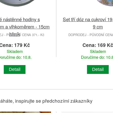
é nástěnné hodiny s
Set tří dóz na cukroví 19
em a vlhkoměrem - 15cm
9 cm
hliník
 - PŮVODNÍ CENA 371.- Kč
DOPRODEJ - PŮVODNÍ CENA 
Cena: 179 Kč
Cena: 169 K
Skladem
Skladem
oručíme do: 10.8.
Doručíme do: 10.8
Detail
Detail
áháte, inspirujte se předchozími zákazníky