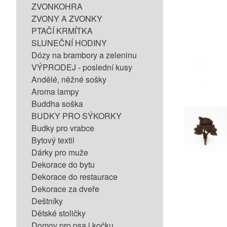
ZVONKOHRA
ZVONY A ZVONKY
PTAČÍ KRMÍTKA
SLUNEČNÍ HODINY
Dózy na brambory a zeleninu
VÝPRODEJ - poslední kusy
Andělé, něžné sošky
Aroma lampy
Buddha soška
BUDKY PRO SÝKORKY
Budky pro vrabce
Bytový textil
Dárky pro muže
Dekorace do bytu
Dekorace do restaurace
Dekorace za dveře
Deštníky
Dětské stoličky
Domov pro psa i kočku