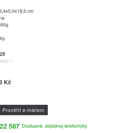
3,4x5,0x18,5 cm
ina
380g
oky
25
etry
3 Kč
Prověřit e-mailem
Dostupné, objednej telefonicky