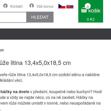
Kontakt
Váš bonus
0
HLEDAT
0 Kč
 cm
ůže litina 13,4x5,0x18,5 cm
veře růže litina 13,4x5,0x18,5 cm ozdobí stěnu a nabídne
dkládání věcí.
e
háčky na dveře
v předsíni, koupelně nebo kuchyni? Hodí
ude a vždy se najde něco, co na ně zavěsit. Háčky na
ivem růže můžete umístit v rovině, nebo neuspořádaně na
.