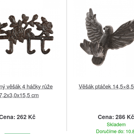
ný věšák 4 háčky růže
Věšák ptáček 14,5×8,
7,2x3,0x15,5 cm
Cena: 262 Kč
Cena: 286 K
Skladem
Doručíme do: 10.8