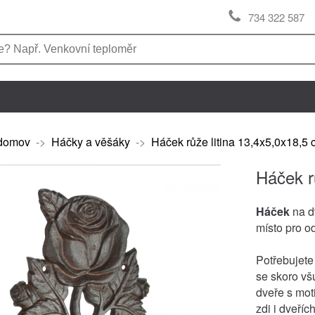
734 322 587
domov
->
Háčky a věšáky
->
Háček růže litina 13,4x5,0x18,5
Háček r
Háček
na d
místo pro o
Potřebujet
se skoro vš
dveře s mot
zdi i dveřích