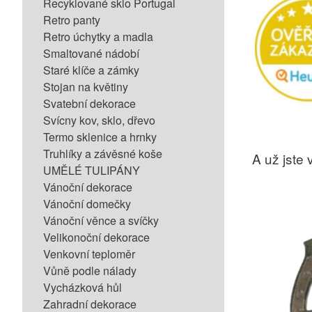
Recyklované sklo Portugal
Retro panty
Retro úchytky a madla
Smaltované nádobí
Staré klíče a zámky
Stojan na květiny
Svatební dekorace
Svícny kov, sklo, dřevo
Termo sklenice a hrnky
Truhlíky a závěsné koše
A už jste v
UMĚLÉ TULIPÁNY
Vánoční dekorace
Vánoční domečky
Vánoční věnce a svíčky
Velikonoční dekorace
Venkovní teploměr
Vůně podle nálady
Vycházková hůl
Zahradní dekorace