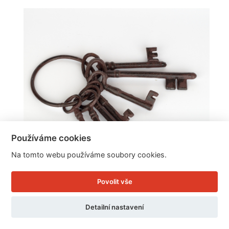
Používáme cookies
Na tomto webu používáme soubory cookies.
Povolit vše
Retro klíče litina 25cm
Detailní nastavení