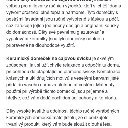
volbou pro milovníky ručních výrobků, kteří si chtějí doma
vytvořit prostředí plné tepla a harmonie. Tyto domečky s
pestrými fasádami jsou ručně vytvořené s láskou a péčí,
což zaručuje jejich jedinečný design a originální kousky
do domácnosti. Díky své pevnému glazurování a
vypalování keramiky jsou tyto domečky odolné a
připravené na dlouhodobé využití.
Keramický domeček na čajovou svíčku
je skvělým
způsobem, jak si užít chvíle relaxace a odpočinku doma,
při pohledu do plápolajícího plamene svíčky. Kombinace
krásných a uklidňujících motivů s veselými barvami jistě
přidá do vašeho domova útulnou atmosféru. Materiály
použité při výrobě těchto domečků jsou příjemné a
hřejivé, což vám dodá pocit domácí pohody a komfortu.
Díky vysoké kvalitě a odolnosti těchto ručně vyráběných
keramických domečků máte jistotu, že si pořizujete
trvanlivý produkt, který vám bude sloužit dlouhá léta.