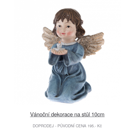
Vánoční dekorace na stůl 10cm
DOPRODEJ - PŮVODNÍ CENA 195.- Kč