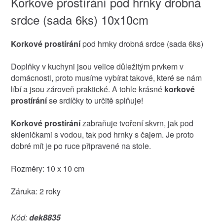
Korkové prostírání pod hrnky drobná
srdce (sada 6ks) 10x10cm
Korkové prostírání
pod hrnky drobná srdce (sada 6ks)
Doplňky v kuchyni jsou velice důležitým prvkem v
domácnosti, proto musíme vybírat takové, které se nám
líbí a jsou zároveň praktické. A tohle krásné
korkové
prostírání
se srdíčky to určitě splňuje!
Korkové prostírání
zabraňuje tvoření skvrn, jak pod
skleničkami s vodou, tak pod hrnky s čajem. Je proto
dobré mít je po ruce připravené na stole.
Rozměry: 10 x 10 cm
Záruka: 2 roky
Kód:
dek8835