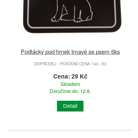
Podtácky pod hrnek tmavé se psem 6ks
DOPRODEJ - PŮVODNÍ CENA 143.- Kč
Cena: 29 Kč
Skladem
Doručíme do: 12.8.
Detail