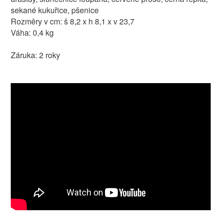
sekané kukuřice, pšenice
Rozměry v cm: š 8,2 x h 8,1 x v 23,7
Váha: 0,4 kg
Záruka: 2 roky