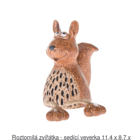
Roztomilá zvířátka - sedící veverka 11,4 x 8,7 x