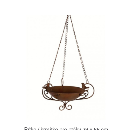
Pítko / krmítko pro ptáky 29 x 66 cm