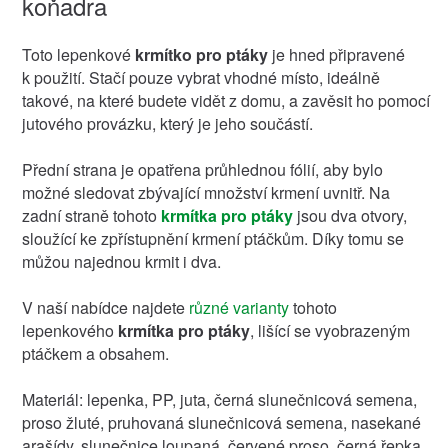
koňadra
Toto lepenkové
krmítko pro ptáky
je hned připravené
k použití. Stačí pouze vybrat vhodné místo, ideálně
takové, na které budete vidět z domu, a zavěsit ho pomocí
jutového provázku, který je jeho součástí.
Přední strana je opatřena průhlednou fólií, aby bylo
možné sledovat zbývající množství krmení uvnitř. Na
zadní straně tohoto
krmítka pro ptáky
jsou dva otvory,
sloužící ke zpřístupnění krmení ptáčkům. Díky tomu se
můžou najednou krmit i dva.
V naší nabídce najdete
různé varianty
tohoto
lepenkového
krmítka pro ptáky
, lišící se vyobrazeným
ptáčkem a obsahem.
Materiál: lepenka, PP, juta, černá slunečnicová semena,
proso žluté, pruhovaná slunečnicová semena, nasekané
arašídy, slunečnice loupaná, červené proso, černá řepka,