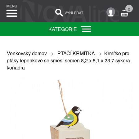
0
KATEGORIE
Venkovský domov
->
PTAČÍ KRMÍTKA
->
Krmítko pro
ptáky lepenkové se směsí semen 8,2 x 8,1 x 23,7 sýkora
koňadra