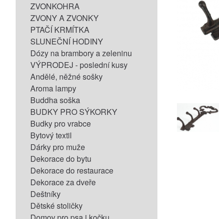
ZVONKOHRA
ZVONY A ZVONKY
PTAČÍ KRMÍTKA
SLUNEČNÍ HODINY
Dózy na brambory a zeleninu
VÝPRODEJ - poslední kusy
Andělé, něžné sošky
Aroma lampy
Buddha soška
BUDKY PRO SÝKORKY
Budky pro vrabce
Bytový textil
Dárky pro muže
Dekorace do bytu
Dekorace do restaurace
Dekorace za dveře
Deštníky
Dětské stoličky
Domov pro psa i kočku