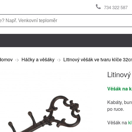
734 322 587
domov
->
Háčky a věšáky
->
Litinový věšák ve tvaru klíče 32
Litinov
Věšák na k
Kabáty, bun
po ruce.
Věšák na
k