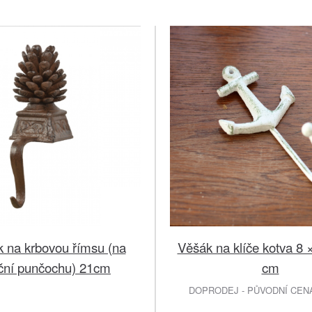
 na krbovou římsu (na
Věšák na klíče kotva 8 
ční punčochu) 21cm
cm
DOPRODEJ - PŮVODNÍ CENA 