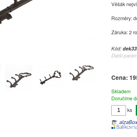
Věšák nejví
Rozměry: d
Záruka: 2 r
Kód:
dek33
Další param
Cena: 19
Skladem
Doručíme do
ks