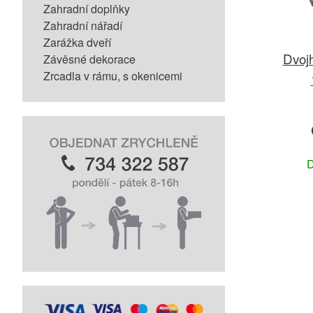
Zahradní doplňky
Zahradní nářadí
Zarážka dveří
Dvojh
Závěsné dekorace
Zrcadla v rámu, s okenicemi
D