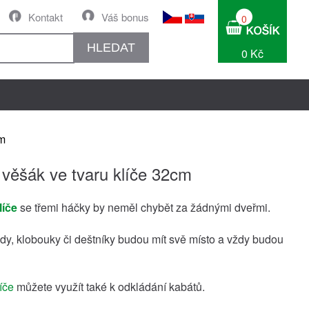
Kontakt
Váš bonus
0
HLEDAT
0 Kč
cm
ý věšák ve tvaru klíče 32cm
líče
se třemi háčky by neměl chybět za žádnými dveřmi.
dy, klobouky či deštníky budou mít svě místo a vždy budou
líče
můžete využít také k odkládání kabátů.