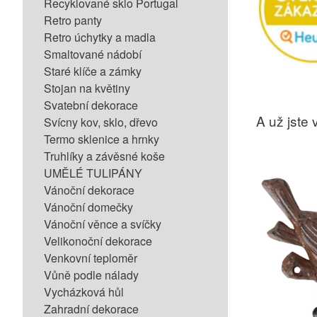
Recyklované sklo Portugal
Retro panty
Retro úchytky a madla
Smaltované nádobí
Staré klíče a zámky
Stojan na květiny
Svatební dekorace
A už jste v
Svícny kov, sklo, dřevo
Termo sklenice a hrnky
Truhlíky a závěsné koše
UMĚLÉ TULIPÁNY
Vánoční dekorace
Vánoční domečky
Vánoční věnce a svíčky
Velikonoční dekorace
Venkovní teploměr
Vůně podle nálady
Vycházková hůl
Zahradní dekorace