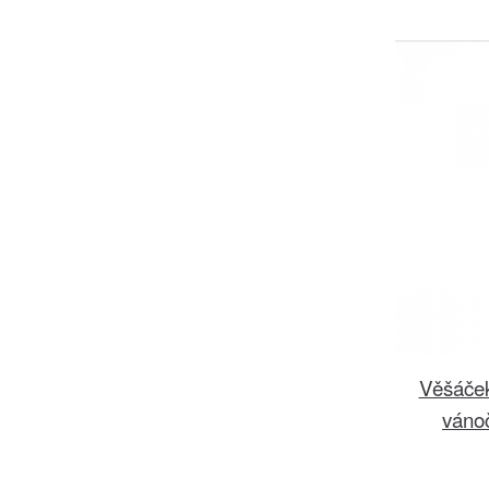
Věšáček
váno