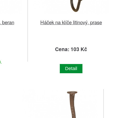
, beran
Háček na klíče litinový, prase
č
Cena: 103 Kč
.
Detail