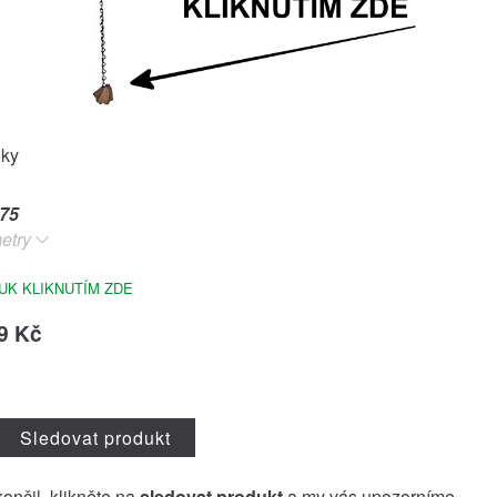
oky
75
etry
UK KLIKNUTÍM ZDE
9 Kč
Sledovat produkt
končil, klikněte na
sledovat produkt
a my vás upozorníme,