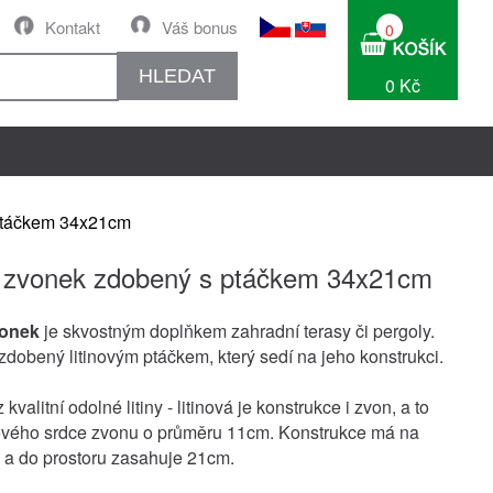
Kontakt
Váš bonus
0
HLEDAT
0 Kč
 ptáčkem 34x21cm
ý zvonek zdobený s ptáčkem 34x21cm
vonek
je skvostným doplňkem zahradní terasy či pergoly.
zdobený litinovým ptáčkem, který sedí na jeho konstrukci.
 kvalitní odolné litiny - litinová je konstrukce i zvon, a to
nového srdce zvonu o průměru 11cm. Konstrukce má na
a do prostoru zasahuje 21cm.