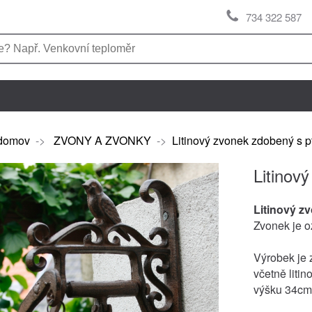
734 322 587
domov
->
ZVONY A ZVONKY
->
Litinový zvonek zdobený s
Litinov
Litinový z
Zvonek je o
Výrobek je z
včetně liti
výšku 34cm 