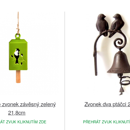
 zvonek závěsný zelený
Zvonek dva ptáčci
21,8cm
ÁT ZVUK KLIKNUTÍM ZDE
PŘEHRÁT ZVUK KLIKNUT