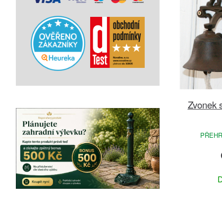
Zvonek s
PŘEHR
D