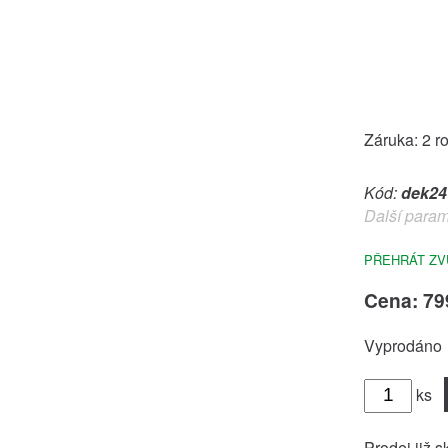
Záruka: 2 r
Kód:
dek24
Další param
PŘEHRÁT ZV
Cena: 79
Vyprodáno
ks
Prodej již s