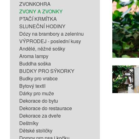
ZVONKOHRA
ZVONY A ZVONKY
PTAČÍ KRMÍTKA
SLUNEČNÍ HODINY
Dózy na brambory a zeleninu
VÝPRODEJ - poslední kusy
Andělé, něžné sošky
Aroma lampy
Buddha soška
BUDKY PRO SÝKORKY
Budky pro vrabce
Bytový textil
Dárky pro muže
Dekorace do bytu
Dekorace do restaurace
Dekorace za dveře
Deštníky
Dětské stoličky
Domov pro psa i kočku