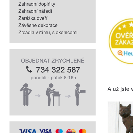
Zahradní doplňky
Zahradní nářadí
Zarážka dveří
Závěsné dekorace
Zrcadla v rámu, s okenicemi
A už jste v