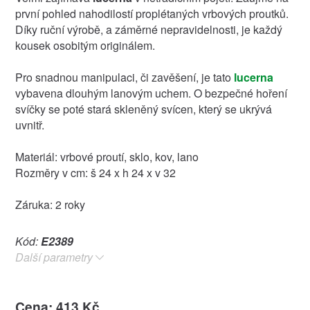
první pohled nahodilostí proplétaných vrbových proutků.
Díky ruční výrobě, a záměrné nepravidelnosti, je každý
kousek osobitým originálem.
Pro snadnou manipulaci, či zavěšení, je tato
lucerna
vybavena dlouhým lanovým uchem. O bezpečné hoření
svíčky se poté stará skleněný svícen, který se ukrývá
uvnitř.
Materiál: vrbové proutí, sklo, kov, lano
Rozměry v cm: š 24 x h 24 x v 32
Záruka: 2 roky
Kód:
E2389
Další parametry
Cena: 413 Kč