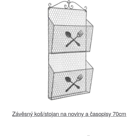
Závěsný koš/stojan na noviny a časopisy 70cm