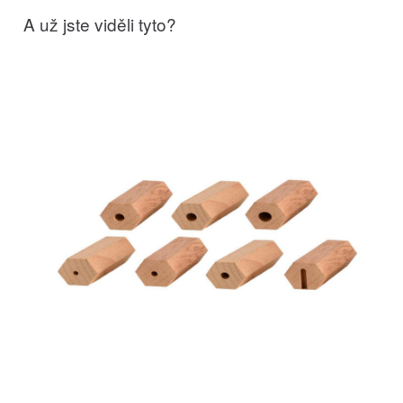
A už jste viděli tyto?