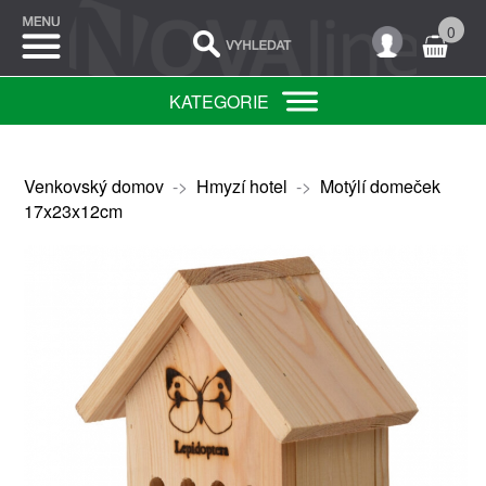
0
KATEGORIE
Venkovský domov
->
Hmyzí hotel
->
Motýlí domeček
17x23x12cm