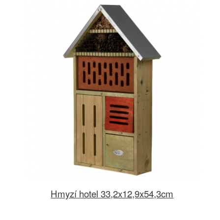
Hmyzí hotel 33,2x12,9x54,3cm