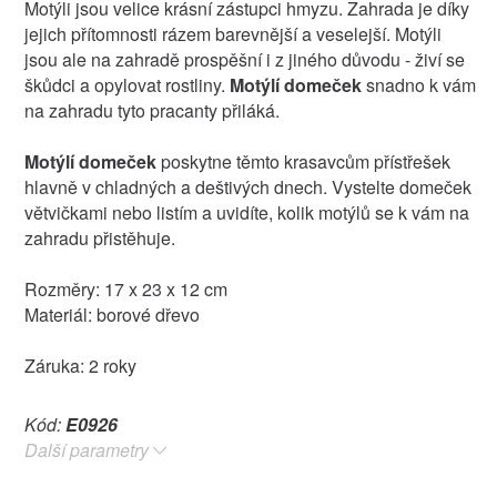
Motýli jsou velice krásní zástupci hmyzu. Zahrada je díky
jejich přítomnosti rázem barevnější a veselejší. Motýli
jsou ale na zahradě prospěšní i z jiného důvodu - živí se
škůdci a opylovat rostliny.
Motýlí domeček
snadno k vám
na zahradu tyto pracanty přiláká.
Motýlí domeček
poskytne těmto krasavcům přístřešek
hlavně v chladných a deštivých dnech. Vystelte domeček
větvičkami nebo listím a uvidíte, kolik motýlů se k vám na
zahradu přistěhuje.
Rozměry: 17 x 23 x 12 cm
Materiál: borové dřevo
Záruka: 2 roky
Kód:
E0926
Další parametry