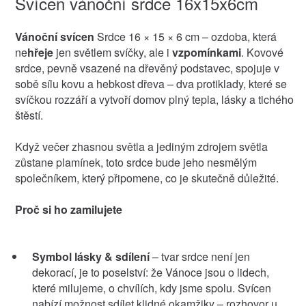
Svícen vánoční srdce 16x15x6cm
Vánoční svícen
Srdce 16 × 15 × 6 cm – ozdoba, která
ne
hřeje
jen světlem svíčky, ale i
vzpomínkami
. Kovové
srdce, pevně vsazené na dřevěný podstavec, spojuje v
sobě sílu kovu a hebkost dřeva – dva protiklady, které se
svíčkou rozzáří a vytvoří domov plný tepla, lásky a tichého
štěstí.
Když večer zhasnou světla a jediným zdrojem světla
zůstane plamínek, toto srdce bude jeho nesmělým
společníkem, který připomene, co je skutečně důležité.
Proč si ho zamilujete
Symbol lásky & sdílení
– tvar srdce není jen
dekorací, je to poselství: že Vánoce jsou o lidech,
které milujeme, o chvílích, kdy jsme spolu. Svícen
nabízí možnost sdílet klidné okamžiky – rozhovor u