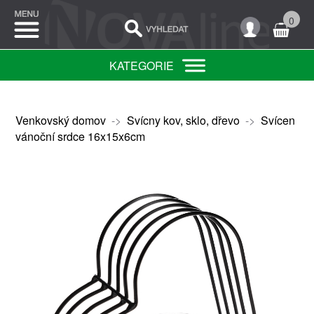
0
KATEGORIE
Venkovský domov
->
Svícny kov, sklo, dřevo
->
Svícen
vánoční srdce 16x15x6cm