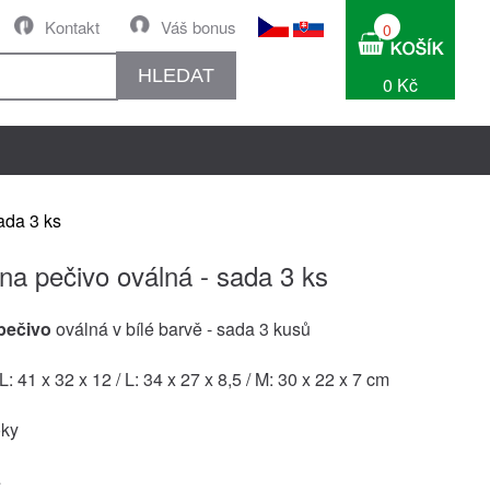
Kontakt
Váš bonus
0
HLEDAT
0 Kč
ada 3 ks
na pečivo oválná - sada 3 ks
pečivo
oválná v bílé barvě - sada 3 kusů
 41 x 32 x 12 / L: 34 x 27 x 8,5 / M: 30 x 22 x 7 cm
oky