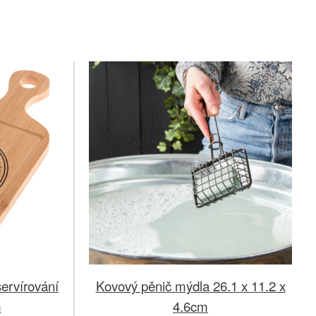
ervírování
Kovový pěnič mýdla 26.1 x 11.2 x
m
4.6cm