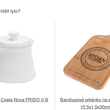
iděli tyto?
 Costa Nova FRISO 0,5l
Bambusové prkénko na s
15,5x1,5x30c