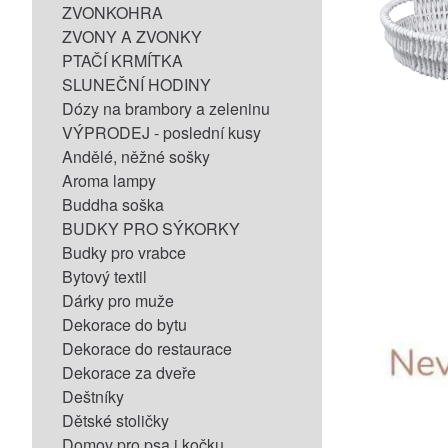
ZVONKOHRA
ZVONY A ZVONKY
PTAČÍ KRMÍTKA
SLUNEČNÍ HODINY
Dózy na brambory a zeleninu
VÝPRODEJ - poslední kusy
Andělé, něžné sošky
Aroma lampy
Buddha soška
BUDKY PRO SÝKORKY
Budky pro vrabce
Bytový textil
Dárky pro muže
Dekorace do bytu
Dekorace do restaurace
Dekorace za dveře
Deštníky
Dětské stoličky
Domov pro psa i kočku