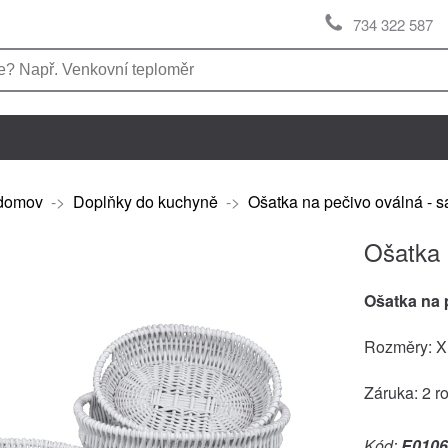
734 322 587
domov
->
Doplňky do kuchyně
->
Ošatka na pečivo oválná - s
Ošatka 
Ošatka na 
Rozměry: XL:
Záruka: 2 r
Kód:
E0106