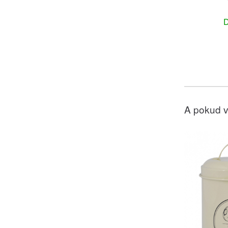
D
A pokud v