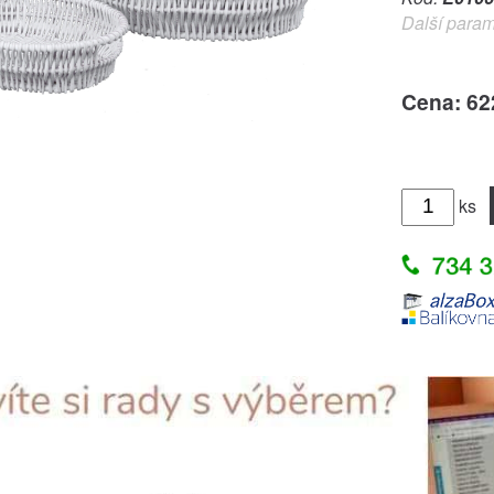
Další param
Cena: 62
ks