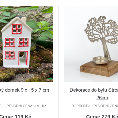
ký domek 9 x 15 x 7 cm
Dekorace do bytu Stro
26cm
 - PŮVODNÍ CENA 259.- Kč
DOPRODEJ - PŮVODNÍ CENA 
Cena: 119 Kč
Cena: 279 K