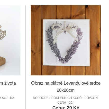
m života
Obraz na plátně Levandulové srdce
28x28cm
549.- Kč
DOPRODEJ POSLEDNÍCH KUSŮ - PŮVODNÍ
CENA 129.-
č
Cena: 29 Kč