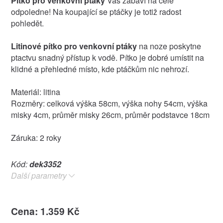
Pítko pro venkovní ptáky
Vás zabaví na celé
odpoledne! Na koupající se ptáčky je totiž radost
pohledět.
Litinové pítko pro venkovní ptáky
na noze poskytne
ptactvu snadný přístup k vodě. Pítko je dobré umístit na
klidné a přehledné místo, kde ptáčkům nic nehrozí.
Materiál: litina
Rozměry: celková výška 58cm, výška nohy 54cm, výška
misky 4cm, průměr misky 26cm, průměr podstavce 18cm
Záruka: 2 roky
Kód:
dek3352
Další parametry
Cena: 1.359 Kč