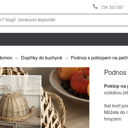
734 322 587
domov
->
Doplňky do kuchyně
->
Podnos s poklopem na peč
Podnos 
Poklop na 
ozdobou jíde
Set tvoří p
Můžete do n
hmyzem.