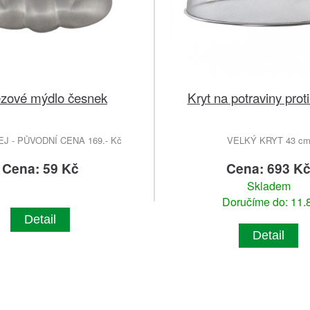
zové mýdlo česnek
Kryt na potraviny pro
 - PŮVODNÍ CENA 169.- Kč
VELKÝ KRYT 43 c
Cena: 59 Kč
Cena: 693 K
Skladem
Doručíme do: 11.8
Detail
Detail