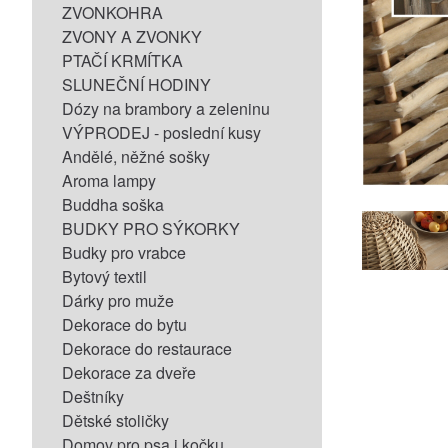
ZVONKOHRA
ZVONY A ZVONKY
PTAČÍ KRMÍTKA
SLUNEČNÍ HODINY
Dózy na brambory a zeleninu
VÝPRODEJ - poslední kusy
Andělé, něžné sošky
Aroma lampy
Buddha soška
BUDKY PRO SÝKORKY
Budky pro vrabce
Bytový textil
Dárky pro muže
Dekorace do bytu
Dekorace do restaurace
Dekorace za dveře
Deštníky
Dětské stoličky
Domov pro psa i kočku