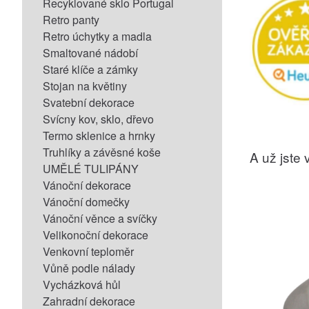
Recyklované sklo Portugal
Retro panty
Retro úchytky a madla
Smaltované nádobí
Staré klíče a zámky
Stojan na květiny
Svatební dekorace
Svícny kov, sklo, dřevo
Termo sklenice a hrnky
Truhlíky a závěsné koše
A už jste v
UMĚLÉ TULIPÁNY
Vánoční dekorace
Vánoční domečky
Vánoční věnce a svíčky
Velikonoční dekorace
Venkovní teploměr
Vůně podle nálady
Vycházková hůl
Zahradní dekorace