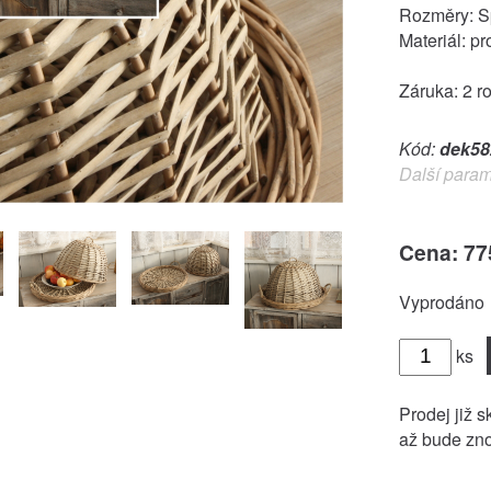
Rozměry: Sp
Materiál: pr
Záruka: 2 r
Kód:
dek58
Další param
Cena: 77
Vyprodáno
ks
Prodej již s
až bude zno