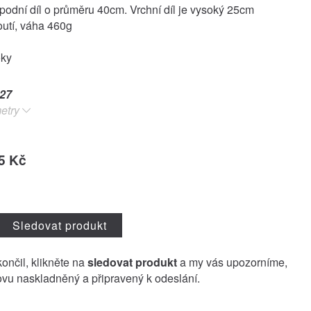
odní díl o průměru 40cm. Vrchní díl je vysoký 25cm
outí, váha 460g
oky
27
etry
5 Kč
Sledovat produkt
končil, klikněte na
sledovat produkt
a my vás upozorníme,
vu naskladněný a připravený k odeslání.