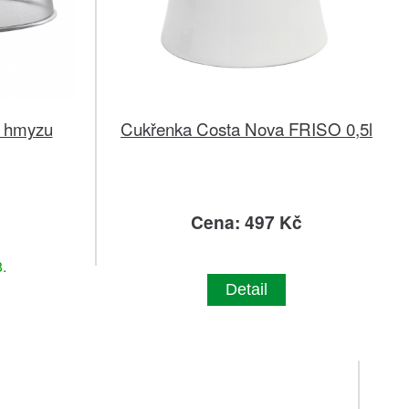
ti hmyzu
Cukřenka Costa Nova FRISO 0,5l
m
č
Cena: 497 Kč
.
Detail