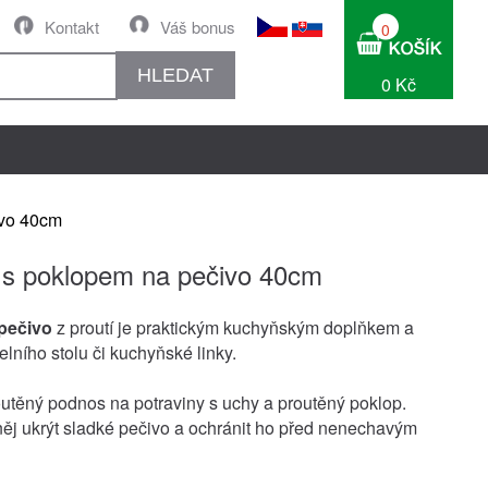
Kontakt
Váš bonus
0
HLEDAT
0 Kč
ivo 40cm
s poklopem na pečivo 40cm
pečivo
z proutí je praktickým kuchyňským doplňkem a
lního stolu či kuchyňské linky.
routěný podnos na potraviny s uchy a proutěný poklop.
ěj ukrýt sladké pečivo a ochránit ho před nenechavým